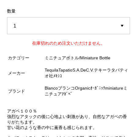
数量
在庫切れのため注文いただけません。
カテゴリー
ミニチュアボトル/Miniature Bottle
TequilaTapatioS.A.DeC.V.テキーラタパティ
メーカー
オ社ﾒｷｼｺ
BlancoブランコOrganicｵｰｶﾞﾆｯｸminiatureミ
ブランド
ニチュアｱｶﾞﾍﾞ
アガベ１００％
強烈なアタックの後に心地よい刺激があり、自然なアガベの香
りがたちます。
甘い花のような香の中に薫香も感じられます。