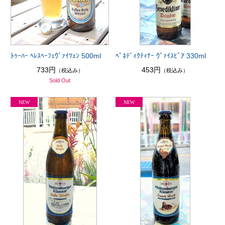
ﾄｩｰﾊｰ ﾍﾚｽﾍｰﾌｪｳﾞｧｲﾂｪﾝ 500ml
ﾍﾞﾈﾃﾞｨｸﾃｨﾅｰ ｳﾞｧｲｽﾋﾞｱ 330ml
733円
453円
（税込み）
（税込み）
Sold Out