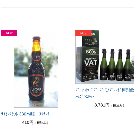
ﾌﾞｰﾝ ｵｩﾄﾞｸﾞｰｽﾞ ﾓﾉﾌﾞﾚﾝﾄﾞ樽
べｸﾞﾗｽｾｯﾄ
8,781円
（税込み）
ﾗｲｵﾝｽﾀｳﾄ 330ml瓶 ｽﾘﾗﾝｶ
410円
（税込み）