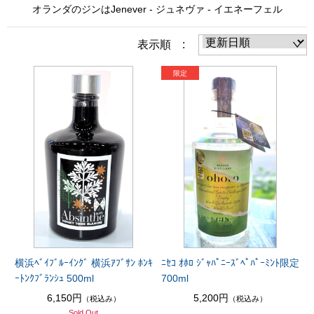
オランダのジンはJenever - ジュネヴァ - イエネーフェル
表示順 :
横浜ﾍﾞｲﾌﾞﾙｰｲﾝｸﾞ 横浜ｱﾌﾞｻﾝ ﾎﾝｷ
ﾆｾｺ ｵﾎﾛ ｼﾞｬﾊﾟﾆｰｽﾞﾍﾟﾊﾟｰﾐﾝﾄ限定
ｰﾄﾝｸﾌﾞﾗﾝｼｭ 500ml
700ml
6,150円
5,200円
（税込み）
（税込み）
Sold Out