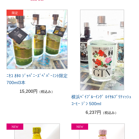
ﾆｾｺ ｵﾎﾛ ｼﾞｬﾊﾟﾆｰｽﾞﾍﾟﾊﾟｰﾐﾝﾄ限定
700ml3本
15,200円
（税込み）
横浜ﾍﾞｲﾌﾞﾙｰｲﾝｸﾞ ﾛｲﾔﾙﾌﾞﾘﾃｨｯｼｭ
ｺｰﾋｰ ｼﾞﾝ 500ml
6,237円
（税込み）