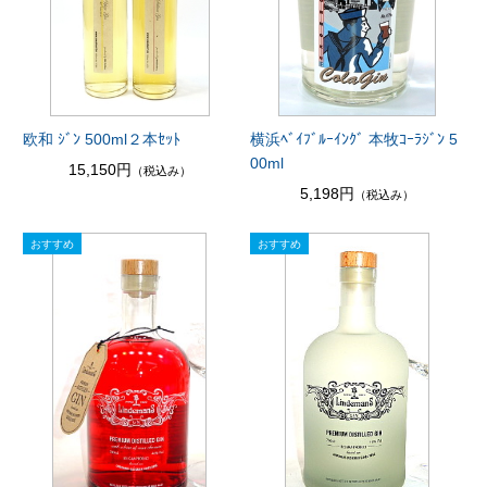
欧和 ｼﾞﾝ 500ml２本ｾｯﾄ
横浜ﾍﾞｲﾌﾞﾙｰｲﾝｸﾞ 本牧ｺｰﾗｼﾞﾝ 5
00ml
15,150円
（税込み）
5,198円
（税込み）