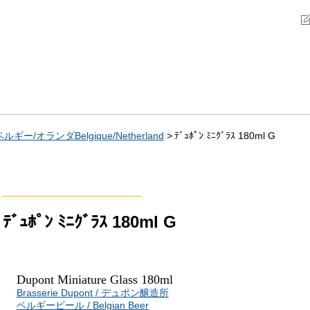
ベルギー/オランダBelgique/Netherland
ﾃﾞｭﾎﾟﾝ ﾐﾆｸﾞﾗｽ 180ml G
ﾃﾞｭﾎﾟﾝ ﾐﾆｸﾞﾗｽ 180ml G
Dupont Miniature Glass 180ml
Brasserie Dupont / デュポン醸造所
ベルギービール / Belgian Beer