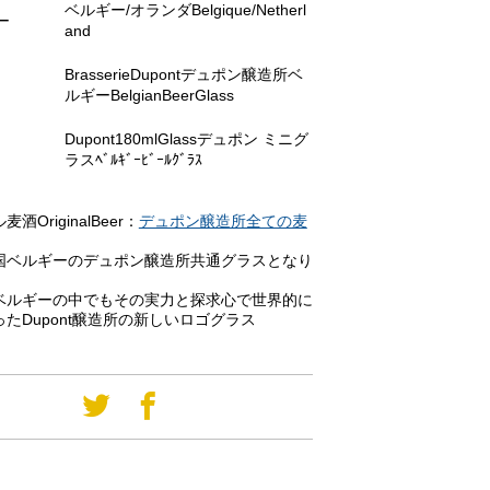
ベルギー/オランダBelgique/Netherl
ー
and
BrasserieDupontデュポン醸造所ベ
ルギーBelgianBeerGlass
Dupont180mlGlassデュポン ミニグ
ラスﾍﾞﾙｷﾞｰﾋﾞｰﾙｸﾞﾗｽ
酒OriginalBeer：
デュポン醸造所全ての麦
国ベルギーのデュポン醸造所共通グラスとなり
ベルギーの中でもその実力と探求心で世界的に
たDupont醸造所の新しいロゴグラス