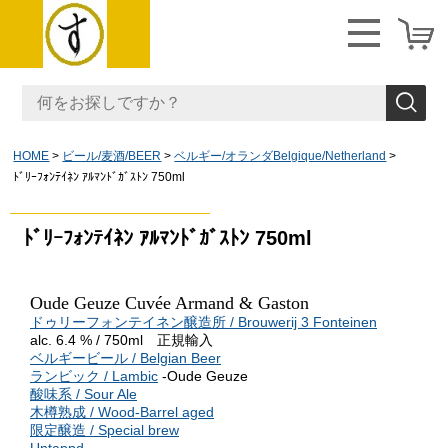
HOME
ビール/麦酒/BEER
ベルギー/オランダBelgique/Netherland
ﾄﾞﾘｰﾌｫﾝﾃｲﾈﾝ ｱﾙﾏﾝﾄﾞｶﾞｽﾄﾝ 750ml
ﾄﾞﾘｰﾌｫﾝﾃｲﾈﾝ ｱﾙﾏﾝﾄﾞｶﾞｽﾄﾝ 750ml
Oude Geuze Cuvée Armand & Gaston
ドゥリーフォンテイネン醸造所 / Brouwerij 3 Fonteinen
alc. 6.4 % / 750ml 正規輸入
ベルギービール / Belgian Beer
ランビック / Lambic
-Oude Geuze
酸味系 / Sour Ale
木樽熟成 / Wood-Barrel aged
限定醸造 / Special brew