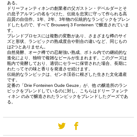
ある。
ドリーフォンティネンの創業者の父ガストン・デベルダーとそ
の息子アルマンの名をつけた、伝統を忠実に守って作られる高
品質の自信作。1年、2年、3年物の伝統的なランビックをブレン
ドしたもので、すべて Brouwerij 3 Fonteinen で醸造されていま
す。
ブレンドプロセスには複数の変数があり、さまざまな樽のサイ
ズと形状、ランビックの熟成度合や割合の違いなど、同じもの
は2つとありません。
自然発酵、オーク樽での忍耐強い熟成、ボトル内での継続的な
進化により、独特で複雑なビールが生まれます。このグーズは
瓶内で発酵しており、適切にセラーに保管された場合、長期に
わたってその味と香りを発達させ続けます。
伝統的なランビックは、ゼンネ渓谷に根ざした生きた文化遺産
です。
定番の「Drie Fonteinen Oude Geuze」が、他 の醸造所のラン
ビックをブレンドしているのに対し、こちらはドリー フォンテ
ィネン のみで醸造されたランビックをブレンドしたグーズであ
る。