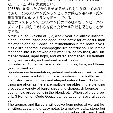
だ。ベルセル城も大変美しい。
1953年に創業した父から息子兄弟が経営を引き継いで経営し
ており、兄のアルマン氏がランビックの醸造を弟のギド氏が
醸造所直営のレストランを担当している。
直営のレストランではアルマン氏の作る様々なランビックの
ブレンドに加えてそれらを使ったビール料理を楽しむことが
できる。
A true Geuze. A blend of 1, 2, and 3 year-old lambic unfiltere
d and unpasteurized and aged in the bottle for at least 6 mon
ths after blending. Continued fermentation in the bottle give t
his Geuze its famous champagne-like spritziness. The lambic
that goes into it is brewed only with 60% barley malt, 40% un
malted wheat, aged hops, and water, spontaneously ferment
ed by wild yeasts, and matured in oak casks.
3 Fonteinen Oude Geuze is a blend of one-, two-, and three-
year old lambics.
Spontaneous fermentation, patient maturation in oak barrels,
and continued evolution of the ecosystem in the bottle result i
n a distinctively complex and elegant natural beer. No two bot
tlings are alike, as there are multiple variables in the blending
process, a variety of barrel sizes and shapes, differences in a
ged lambic proportions in the blend, etc. When cellared prop
erly, 3 Fonteinen Oude Geuze can be aged for several decad
es.
The aromas and flavours will evolve from notes of vibrant fre
sh citrus, zesty and grassy notes to a mellow, oaky, stone frui
t bouquet as the lambic continues to develop with time. Lamb