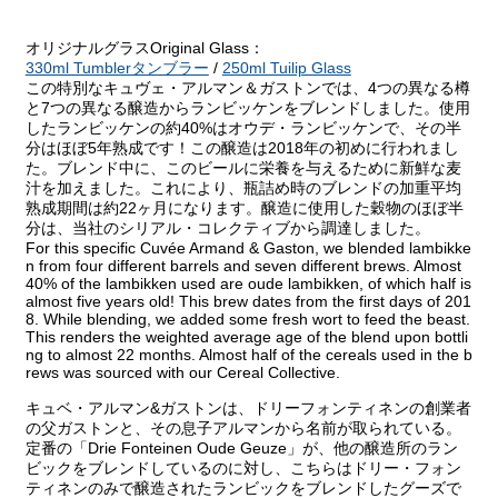
オリジナルグラスOriginal Glass：
330ml Tumblerタンブラー
/
250ml Tuilip Glass
この特別なキュヴェ・アルマン＆ガストンでは、4つの異なる樽
と7つの異なる醸造からランビッケンをブレンドしました。使用
したランビッケンの約40%はオウデ・ランビッケンで、その半
分はほぼ5年熟成です！この醸造は2018年の初めに行われまし
た。ブレンド中に、このビールに栄養を与えるために新鮮な麦
汁を加えました。これにより、瓶詰め時のブレンドの加重平均
熟成期間は約22ヶ月になります。醸造に使用した穀物のほぼ半
分は、当社のシリアル・コレクティブから調達しました。
For this specific Cuvée Armand & Gaston, we blended lambikke
n from four different barrels and seven different brews. Almost
40% of the lambikken used are oude lambikken, of which half is
almost five years old! This brew dates from the first days of 201
8. While blending, we added some fresh wort to feed the beast.
This renders the weighted average age of the blend upon bottli
ng to almost 22 months. Almost half of the cereals used in the b
rews was sourced with our Cereal Collective.
キュベ・アルマン&ガストンは、ドリーフォンティネンの創業者
の父ガストンと、その息子アルマンから名前が取られている。
定番の「Drie Fonteinen Oude Geuze」が、他の醸造所のラン
ビックをブレンドしているのに対し、こちらはドリー・フォン
ティネンのみで醸造されたランビックをブレンドしたグーズで