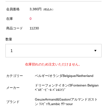
会員価格
3,380円
（税込み）
在庫
0
商品コード
11230
数量
在庫切れのため注文いただけません。
カテゴリー
ベルギー/オランダBelgique/Netherland
ドリーフォンテイネン/3Fonteinen Belgian
メーカー
ﾍﾞﾙｷﾞｰﾋﾞｰﾙ ﾊﾞﾚﾙｴｲｼﾞ
GeuzeArmand&Gaston/アルマンドガスト
ブランド
ン ﾗﾝﾋﾞｯｸLambic ｻﾜｰsour