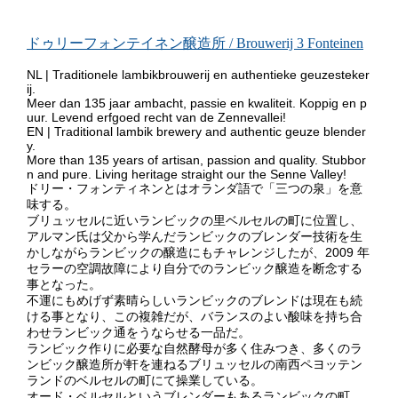
ドゥリーフォンテイネン醸造所 / Brouwerij 3 Fonteinen
NL | Traditionele lambikbrouwerij en authentieke geuzesteker
ij.
Meer dan 135 jaar ambacht, passie en kwaliteit. Koppig en p
uur. Levend erfgoed recht van de Zennevallei!
EN | Traditional lambik brewery and authentic geuze blender
y.
More than 135 years of artisan, passion and quality. Stubbor
n and pure. Living heritage straight our the Senne Valley!
ドリー・フォンティネンとはオランダ語で「三つの泉」を意
味する。
ブリュッセルに近いランビックの里ベルセルの町に位置し、
アルマン氏は父から学んだランビックのブレンダー技術を生
かしながらランビックの醸造にもチャレンジしたが、2009 年
セラーの空調故障により自分でのランビック醸造を断念する
事となった。
不運にもめげず素晴らしいランビックのブレンドは現在も続
ける事となり、この複雑だが、バランスのよい酸味を持ち合
わせランビック通をうならせる一品だ。
ランビック作りに必要な自然酵母が多く住みつき、多くのラ
ンビック醸造所が軒を連ねるブリュッセルの南西ペヨッテン
ランドのベルセルの町にて操業している。
オード・ベルセルというブレンダーもあるランビックの町