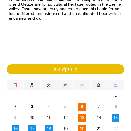
ic and Geuze are living, cultural heritage rooted in the Zenne
valley! Taste, savour, enjoy and experience this bottle fermen
ted, unfiltered, unpasteurised and unadulterated beer with fri
ends new and old!
2026年08月
日
月
火
水
木
金
土
1
2
3
4
5
6
7
8
9
10
11
12
13
14
15
16
17
18
19
20
21
22