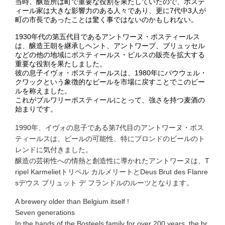
当時、醸造所は町で重要な役割を果たしていたので、ボステ
ィール家は大きな影響力のある人々であり、更に7代中3人が
町の市長であったことは驚く事ではないのかもしれない。
1930年代の第五代目であるアントワーヌ・ボスティールス
は、醸造王朝を継承しヘント、アントワープ、ブリュッセル
などの他の地域にボスティールス・ピルスの販売を拡大する
重要な役割を果たしました。
彼の息子イヴォ・ボスティールスは、1980年にパウウェル・
クワックという象徴的なビールを市場に戻すことでこのビー
ルを称えました。
これがブルワリーボスティールにとって、強さを持つ麦酒の
始まりです。
1990年、イヴォの息子である第7代目のアントワーヌ・ボス
ティールスは、ビールの可能性、特にブロンドのビールのト
レンドに気付きました。
醸造の芸術性への情熱と創造性に導かれたアントワーヌは、T
ripel Karmelietトリペル カルメリートとDeus Brut des Flanre
sデウス ブリュット デ フランドルのルーツとなります。
A brewery older than Belgium itself !
Seven generations
In the hands of the Bosteels family for over 200 years, the br