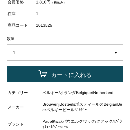
会員価格
1,810円
（税込み）
在庫
1
商品コード
1013525
数量
カートに入れる
カテゴリー
ベルギー/オランダBelgique/Netherland
BrouwerijBosteelsボスティールスBelgianBe
メーカー
erベルギービールﾍﾞﾙｷﾞｰ
PauelKwakパウエルクワック/クアック/ｽﾍﾟｼ
ブランド
ｬﾙｴｰﾙ/ﾍﾟｰﾙｴｰﾙ