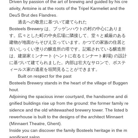
Driven by passion of the art of brewing and guided by his cre
ativity, Antoine is at the roots of the Tripel Karmeliet and the
DeuS Brut des Flandres.
過去への敬意に基づいて建てられた
Bosteels Brewery は、ブッゲンハウトの村の中心にありま
す。広々とした町の中央広場に隣接して、堂々と威厳のある
建物が地面からそびえ立っています。かつての家族の住居と
古いしっくい塗りの醸造所の塔です。記載されている醸造所
は、建築家ミンナート (ヘントに在るミンナート劇場) の設計
に基づいて建てられました。内部は壮大なサロンで、ボステ
ィールス家の遺産を垣間見ることができます。
Built on respect for the past
Bosteels Brewery stands in the heart of the village of Buggen
hout.
Adjoining the spacious inner courtyard, the handsome and di
gnified buildings rise up from the ground: the former family re
sidence and the old whitewashed brewery tower. The listed b
rewerhouse is built to the designs of the architect Minnaert
(Minnaert Theatre, Ghent).
Inside you can discover the family Bosteels heritage in the m
agnificent salon.