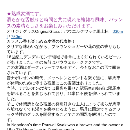
★熟成麦酒です。
滑らかな舌触りと時間と共に現れる複雑な風味、バラン
スの素晴らしさをお楽しみいただけます。
オリジナグラスOriginalGlass：パウエルクワック馬上杯
330m
l
/
750ml
カラメル香も楽しめる麦酒の代表格！
クリアな味わいながら、ブラウンシュガーや花の蜜の香りもし
ています。
18世紀にデンデルモンデ領域で非常によく知られているビール
がありました。その名前はパウウェル・クァクです。
この麦酒はダークカラーでフルボディ、今もなおこの形で醸造
されています。
昔ナポレオンの時代、メッヘレンとゲントを繋ぐ道に、駅馬車
が休憩のために停まる宿屋にこの麦酒はありました。
当時、ナポレオンの法では乗客を乗せた駅馬車の御者は駅馬車
を離れることを禁じられており、非常に不便を強いられていま
した。
そこで休憩所となる宿屋の発明好きな主人によって彼らが馬車
を離れなくても渇きを癒やせるように、馬具に固定できるクワ
ック特性のグラスを開発することでこの問題を解消したので
す。
In Napoleon's time Pauwel Kwak was a brewer and the owner o
f the 'De Hoorn' inn in Dendermonde.