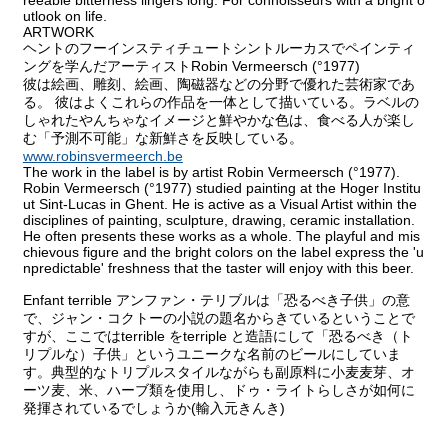
reeable bitterness lingers long. For connoisseurs with a bright o
utlook on life.
ARTWORK
ヘントのフーインスティチュートシントルーカスでペインティ
ングを学んだアーティストRobin Vermeersch (°1977)
彼は絵画、雕刻、絵画、陶磁器などの分野で優れた芸術家であ
る。 彼はよくこれらの作品を一体として描いている。ラベルの
しゃれたやんちゃなイメージと鮮やかな色は、食べる人が楽し
む「予測不可能」な新鮮さを反映している。
www.robinsvermeerch.be
The work in the label is by artist Robin Vermeersch (°1977).
Robin Vermeersch (°1977) studied painting at the Hoger Institu
ut Sint-Lucas in Ghent. He is active as a Visual Artist within the
disciplines of painting, sculpture, drawing, ceramic installation.
He often presents these works as a whole. The playful and mis
chievous figure and the bright colors on the label express the 'u
npredictable' freshness that the taster will enjoy with this beer.
Enfant terrible アンファン・テリブルは「恐るべき子供」の意
で、ジャン・コクトーの小説の題名からきているということで
すが、ここではterrible をterriple と造語にして「恐るべき（ト
リプルな）子供」というユニークな名前のビールにしていま
す。典型的なトリプルスタイルながらも副原料に小麦麦芽、オ
ーツ麦、米、ハーブ類を使用し、ドゥ・ライトらしさが如何に
発揮されているでしょうか(輸入元きんき)