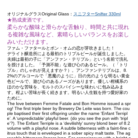
オリジナルグラスOriginal Glass：
スニフターSnifter 330ml
★熟成麦酒です。
柔らかな酸味と滑らかな舌触り、時間と共に現れ
る複雑な風味など、素晴らしいバランスをお楽し
みいただけます。
ファム・ファタールとボン・オムの恋が芽吹きました！
デライト醸造所による最初のトリプルビールが誕生しました。
夫婦は最初の子に「アンファン・テリプル」という名前で洗礼
を授けました。「予測不能」な遊び心のあるビール。（「トリ
プル」のしゃれが見えますか？）。アンファンテリプルは、8.
2%のアルコールで「悪魔のように」日の光のような明るい黄金
色ビールで、遊び心のあるノーズがあります。優しい柑橘系の
ほのかな苦味を、モルトのスパイシーな味わいに包み込みま
す。程よい苦味が長く続きます。明るい人生観を持つ愛好家の
ために。
The love between Femme Fatale and Bon Homme issued a spr
og! The first triple beer by Brewery De Leite was born. The cou
ple baptised their first offspring under the name ‘Enfant Terripl
e’. A ‘unpredictable’ playful beer. (do you see the pun with ‘tripl
e’?). The Enfant Terriple is a ‘devilishly’ sunny blond beer of 8.2
volume with a playful nose. A subtle bitterness with a faint-fine c
itrus touch that is enveloped in a sober spicy malt taste. The ag