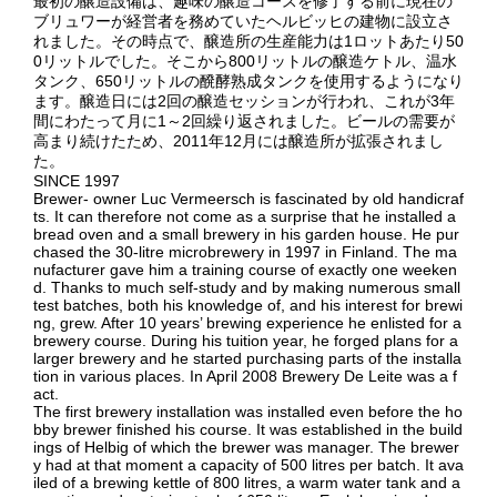
最初の醸造設備は、趣味の醸造コースを修了する前に現在の
ブリュワーが経営者を務めていたヘルビッヒの建物に設立さ
れました。その時点で、醸造所の生産能力は1ロットあたり50
0リットルでした。そこから800リットルの醸造ケトル、温水
タンク、650リットルの醗酵熟成タンクを使用するようになり
ます。醸造日には2回の醸造セッションが行われ、これが3年
間にわたって月に1～2回繰り返されました。ビールの需要が
高まり続けたため、2011年12月には醸造所が拡張されまし
た。
SINCE 1997
Brewer- owner Luc Vermeersch is fascinated by old handicraf
ts. It can therefore not come as a surprise that he installed a
bread oven and a small brewery in his garden house. He pur
chased the 30-litre microbrewery in 1997 in Finland. The ma
nufacturer gave him a training course of exactly one weeken
d. Thanks to much self-study and by making numerous small
test batches, both his knowledge of, and his interest for brewi
ng, grew. After 10 years’ brewing experience he enlisted for a
brewery course. During his tuition year, he forged plans for a
larger brewery and he started purchasing parts of the installa
tion in various places. In April 2008 Brewery De Leite was a f
act.
The first brewery installation was installed even before the ho
bby brewer finished his course. It was established in the build
ings of Helbig of which the brewer was manager. The brewer
y had at that moment a capacity of 500 litres per batch. It ava
iled of a brewing kettle of 800 litres, a warm water tank and a