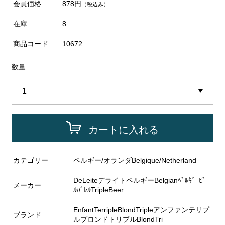
会員価格
878円
（税込み）
在庫
8
商品コード
10672
数量
カートに入れる
カテゴリー
ベルギー/オランダBelgique/Netherland
DeLeiteデライトベルギーBelgianﾍﾞﾙｷﾞｰﾋﾞｰ
メーカー
ﾙﾊﾞﾚﾙTripleBeer
EnfantTerripleBlondTripleアンファンテリプ
ブランド
ルブロンドトリプルBlondTri