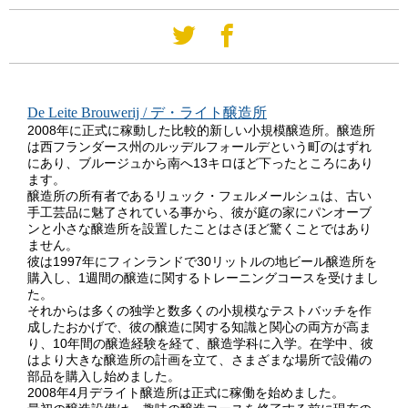
De Leite Brouwerij / デ・ライト醸造所
2008年に正式に稼動した比較的新しい小規模醸造所。醸造所
は西フランダース州のルッデルフォールデという町のはずれ
にあり、ブルージュから南へ13キロほど下ったところにあり
ます。
醸造所の所有者であるリュック・フェルメールシュは、古い
手工芸品に魅了されている事から、彼が庭の家にパンオーブ
ンと小さな醸造所を設置したことはさほど驚くことではあり
ません。
彼は1997年にフィンランドで30リットルの地ビール醸造所を
購入し、1週間の醸造に関するトレーニングコースを受けまし
た。
それからは多くの独学と数多くの小規模なテストバッチを作
成したおかげで、彼の醸造に関する知識と関心の両方が高ま
り、10年間の醸造経験を経て、醸造学科に入学。在学中、彼
はより大きな醸造所の計画を立て、さまざまな場所で設備の
部品を購入し始めました。
2008年4月デライト醸造所は正式に稼働を始めました。