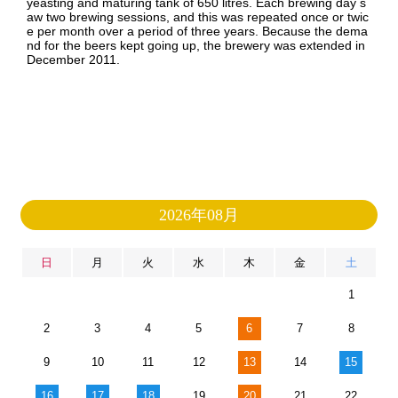
yeasting and maturing tank of 650 litres. Each brewing day s
aw two brewing sessions, and this was repeated once or twic
e per month over a period of three years. Because the dema
nd for the beers kept going up, the brewery was extended in
December 2011.
2026年08月
日
月
火
水
木
金
土
1
2
3
4
5
6
7
8
9
10
11
12
13
14
15
16
17
18
19
20
21
22