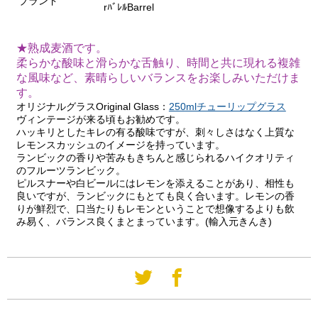
ブランド
rﾊﾞﾚﾙBarrel
★熟成麦酒です。
柔らかな酸味と滑らかな舌触り、時間と共に現れる複雑
な風味など、素晴らしいバランスをお楽しみいただけま
す。
オリジナルグラスOriginal Glass：
250mlチューリップグラス
ヴィンテージが来る頃もお勧めです。
ハッキリとしたキレの有る酸味ですが、刺々しさはなく上質な
レモンスカッシュのイメージを持っています。
ランビックの香りや苦みもきちんと感じられるハイクオリティ
のフルーツランビック。
ピルスナーや白ビールにはレモンを添えることがあり、相性も
良いですが、ランビックにもとても良く合います。レモンの香
りが鮮烈で、口当たりもレモンということで想像するよりも飲
み易く、バランス良くまとまっています。(輸入元きんき)