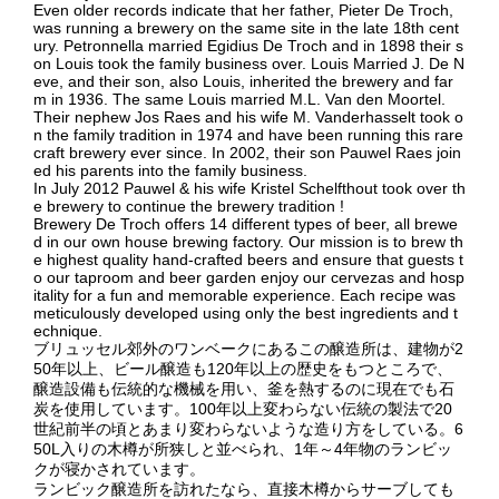
Even older records indicate that her father, Pieter De Troch,
was running a brewery on the same site in the late 18th cent
ury. Petronnella married Egidius De Troch and in 1898 their s
on Louis took the family business over. Louis Married J. De N
eve, and their son, also Louis, inherited the brewery and far
m in 1936. The same Louis married M.L. Van den Moortel.
Their nephew Jos Raes and his wife M. Vanderhasselt took o
n the family tradition in 1974 and have been running this rare
craft brewery ever since. In 2002, their son Pauwel Raes join
ed his parents into the family business.
In July 2012 Pauwel & his wife Kristel Schelfthout took over th
e brewery to continue the brewery tradition !
Brewery De Troch offers 14 different types of beer, all brewe
d in our own house brewing factory. Our mission is to brew th
e highest quality hand-crafted beers and ensure that guests t
o our taproom and beer garden enjoy our cervezas and hosp
itality for a fun and memorable experience. Each recipe was
meticulously developed using only the best ingredients and t
echnique.
ブリュッセル郊外のワンベークにあるこの醸造所は、建物が2
50年以上、ビール醸造も120年以上の歴史をもつところで、
醸造設備も伝統的な機械を用い、釜を熱するのに現在でも石
炭を使用しています。100年以上変わらない伝統の製法で20
世紀前半の頃とあまり変わらないような造り方をしている。6
50L入りの木樽が所狭しと並べられ、1年～4年物のランビッ
クが寝かされています。
ランビック醸造所を訪れたなら、直接木樽からサーブしても