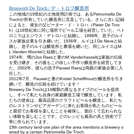
Brouwerij De Troch / デ・トロフ醸造所
この地域の19世紀の土地使用計画では、あるPetronnella De
Trochが所有していた醸造所に言及している。さらに古い記録
によると、彼女の父ピーター・ド・トロハ（Pieter De Troc
h）は18世紀末に同じ場所でビール工場を経営していた。ペト
ロニラはエジウス・デトロハと結婚し、1898年、息子のルイ
スが家族企業を引き継いだ。1936年、ルイはJ.De Neveと結
婚し、息子のルイは醸造所と農場を継いだ。同じルイスはM.
L.Vanden Moortelと結婚した。
1974年、甥のJos Raesと妻のM.Vanderhasseltは家族の伝統
を受け継ぎ、その後もこの珍しい手作り醸造所を経営してき
た。2002年、彼らの息子Pauwel Raesは両親の家族企業に入
社した。
2012年7月、Pauwelと妻のKristel Schelfthoutが醸造所を引き
継いで、醸造の伝統を続けています！
Brewery De Trochは14種類の異なるタイプのビールを提供
し、すべて私たち自身の家庭醸造工場で醸造しています。私
たちの使命は、最高品質のクラフトビールを醸造し、私たち
のレストランやビアガーデンに来たお客様が私たちのビール
と親切でお客様を楽しむことを確保し、面白くて忘れられな
い体験を楽しむことです。どのレシピも最高の具と技術で丁
寧に作られています。
19th century land-use plan of the area mentions a brewery o
wned by a certain Petronnella De Troch.