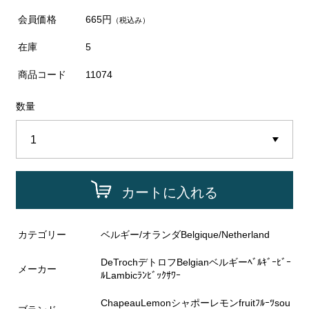
会員価格
665円
（税込み）
在庫
5
商品コード
11074
数量
カートに入れる
カテゴリー
ベルギー/オランダBelgique/Netherland
DeTrochデトロフBelgianベルギーﾍﾞﾙｷﾞｰﾋﾞｰ
メーカー
ﾙLambicﾗﾝﾋﾞｯｸｻﾜｰ
ChapeauLemonシャポーレモンfruitﾌﾙｰﾂsou