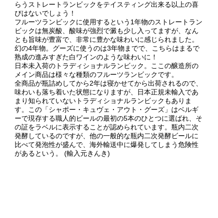
らうストレートランビックをテイスティング出来る以上の喜
びはないでしょう！
フルーツランビックに使用するという1年物のストレートラン
ビックは無炭酸、酸味が強烈で澱も少し入ってますが、なん
とも旨味が豊富で、非常に豊かな味わいに感じられました。
幻の4年物。グーズに使うのは3年物までで、こちらはまるで
熟成の進みすぎた白ワインのような味わいに！
日本未入荷のトラディショナルランビック。ここの醸造所の
メイン商品は様々な種類のフルーツランビックです。
全商品が瓶詰めしてから2年は寝かせてから出荷されるので、
味わいも落ち着いた状態になりますが、日本正規未輸入であ
まり知られていないトラディショナルランビックもありま
す。この「シャポー・キュヴェ・アウト・グーズ」はベルギ
ーで現存する職人的ビールの最初の5本のひとつに選ばれ、そ
の証をラベルに表示することが認められています。瓶内二次
発酵しているのですが、他の一般的な瓶内二次発酵ビールに
比べて発泡性が盛んで、海外輸送中に爆発してしまう危険性
があるという。 (輸入元きんき)