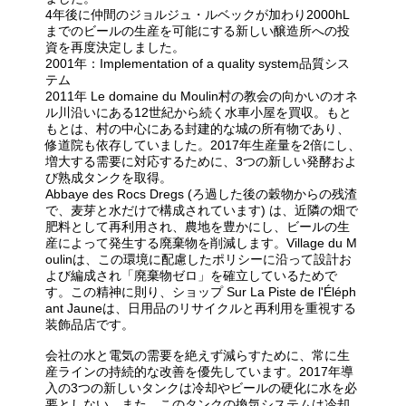
4年後に仲間のジョルジュ・ルベックが加わり2000hL
までのビールの生産を可能にする新しい醸造所への投
資を再度決定しました。
2001年：Implementation of a quality system品質シス
テム
2011年 Le domaine du Moulin村の教会の向かいのオネ
ル川沿いにある12世紀から続く水車小屋を買収。もと
もとは、村の中心にある封建的な城の所有物であり、
修道院も依存していました。2017年生産量を2倍にし、
増大する需要に対応するために、3つの新しい発酵およ
び熟成タンクを取得。
Abbaye des Rocs Dregs (ろ過した後の穀物からの残渣
で、麦芽と水だけで構成されています) は、近隣の畑で
肥料として再利用され、農地を豊かにし、ビールの生
産によって発生する廃棄物を削減します。Village du M
oulinは、この環境に配慮したポリシーに沿って設計お
よび編成され「廃棄物ゼロ」を確立しているためで
す。この精神に則り、ショップ Sur La Piste de l'Éléph
ant Jauneは、日用品のリサイクルと再利用を重視する
装飾品店です。
会社の水と電気の需要を絶えず減らすために、常に生
産ラインの持続的な改善を優先しています。2017年導
入の3つの新しいタンクは冷却やビールの硬化に水を必
要としない。また、このタンクの換気システムは冷却