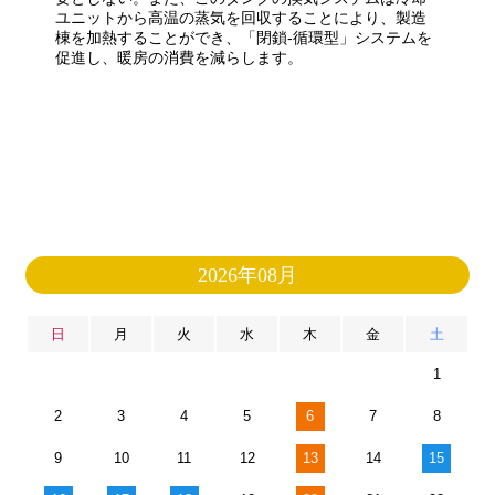
ユニットから高温の​​蒸気を回収することにより、製造
棟を加熱することができ、「閉鎖-循環型」システムを
促進し、暖房の消費を減らします。
2026年08月
日
月
火
水
木
金
土
1
2
3
4
5
6
7
8
9
10
11
12
13
14
15