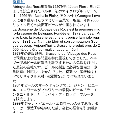
醸造所
Abbaye des Rocs醸造所は1979年にJean-Pierre Eloirに
よって設立されたベルギー初のマイクロブルワリーで
す。1991年にNathalie Eloirと彼女の仲間Georges Leve
cqに引き継がれたファミリー企業で、現在、年間2000
リットル近くの純麦芽ビールが生産されています。
La Brasserie de l'Abbaye des Rocs est la première mic
ro-brasserie de Belgique. Fondée en 1979 par Jean Pi
erre Eloir, la brasserie est une entreprise familiale repri
se en 1991 par Nathalie Eloir et son compagnon Geor
ges Levecq. Aujourd'hui la Brasserie produit près de 2
000 hL de bière pur malt chaque année !
1979年の創設以来、Brasserie de l'Abbaye des Rocs
は環境および社会問題を特に重視してきました。ベル
ギーで地ビール醸造所を設立するための免除を取得し
た最初の会社です。ビールの製造に必要な設備は、少
量醸造に対応しいませんでした。初期の生産機械はす
べてリサイクル素材 (洗濯機など) で作られていまし
た。
1984年ビールのマーケティングでは、ジャン・ピエー
ル・エロワールがブルワリーの最初のビール「ラ・モ
ンタニャルド」と「ラベイ・デ・ロック・ブルーヌ」
を販売します。
1999年ジャン・ピエール・エロワールの娘であるナタ
リーは、醸造工学を学んだ後、会社の経営を引き継ぎ
ました。