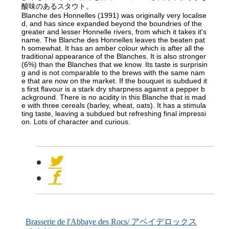
酸味のあるスタウト。
Blanche des Honnelles (1991) was originally very localise
d, and has since expanded beyond the boundries of the
greater and lesser Honnelle rivers, from which it takes it's
name. The Blanche des Honnelles leaves the beaten pat
h somewhat. It has an amber colour which is after all the
traditional appearance of the Blanches. It is also stronger
(6%) than the Blanches that we know. Its taste is surprisin
g and is not comparable to the brews with the same nam
e that are now on the market. If the bouquet is subdued it
s first flavour is a stark dry sharpness against a pepper b
ackground. There is no acidity in this Blanche that is mad
e with three cereals (barley, wheat, oats). It has a stimula
ting taste, leaving a subdued but refreshing final impressi
on. Lots of character and curious.
Brasserie de l'Abbaye des Rocs/ アベイデロックス