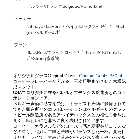
ベルギー/オランダBelgique/Netherland
メーカー
l'Abbaye desRocsアベイデロックスﾍﾞﾙｷﾞｰﾋﾞｰﾙBel
gianベルギーｺﾗﾎﾞ
ブランド
BlackRocsブラックロックｱﾋﾞｲBarrelﾊﾞﾚﾙTripleﾄﾘ
ﾌﾟﾙStrong修道院
オリジナルグラスOriginal Glass :
Original Goblet 330ml
コーヒーフレーバーが広がる、三次醗酵までさせた木樽熟
成スタウト。
USAフロリダ州に在るバレルオブモンクス醸造所とのコラ
ボレーションビア。
ベルギー麦酒に感銘を受け、トラピスト麦酒に触発されて
できた醸造所とのコラボレーションはベルギー初のクラフ
トビール醸造所であるアベイデロックスとの相性も非常に
良く、味わいにも非常に良く表現されています。
コーヒー、カラメルなどのロースト感と糖蜜やリコリスな
どの香り、程好い甘味と苦味がバランスした一杯。見た目
よりもドライで、甘みと苦みのバランスが良くやわらかな