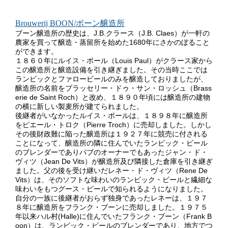
Brouwerij BOON/ボーン醸造所
ブーン醸造所の歴史は、J.B.クラース（J.B. Claes）が一軒の
農家を買って醸造・蒸留所を始めた1680年にさかのぼること
ができます。
１８６０年にルイス・ポール（Louis Paul）がクラース家から
この醸造所と醸造設備を引き継ぎました。その当時ここでは
ランビックとファロービールのみを醸造しておりましたが、
醸造所の名前をブラッセリー・ドゥ・サン・ロッシュ（Brass
erie de Saint Roch）と改め、１８９０年頃には醸造所の建物
の横に新しい製麦所が建てられました。
後継者がいなかったルイス・ポールは、１８９８年に醸造所
をピエール・トロク（Pierre Troch）に売却しました。しかし
その後財政難に陥った醸造所は１９２７年に競売に付される
ことになって、醸造所の隣に住んでいたランビック・ビール
のブレンダーでありパブのオーナーでもあったジャン・ド・
ヴィツ（Jean De Vits）が醸造所及び隣接した倉庫を引き継ぎ
ました。父の後を受け継いだレネー・ド・ヴィツ（Rene De
Vits）は、そのソフトな味わいのランビック・ビールと繊細な
味わいをもつグース・ビールで知られるようになりました。
自分の一族に後継者がおらず独身であったレネーは、１９７
８年に醸造所をフランク・ブーンに売却しました。１９７５
年以来ハル村(Halle)に住んでいたフランク・ブーン（Frank B
oon）は、ランビック・ビールのブレンダーであり、地方でつ