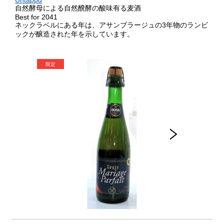
Untappd
自然酵母による自然醗酵の酸味有る麦酒
Best for 2041
ネックラベルにある年は、アサンブラージュの3年物のランビ
ックが醸造された年を示しています。