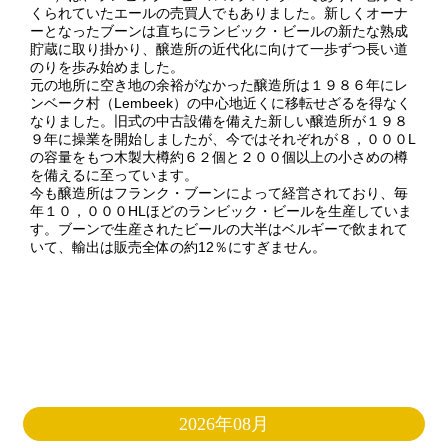
くられていたエールの売買人でもありました。新しくオーナ
ーとなったブーンは直ちにランビック・ビールの新たな熟成
貯蔵に取り掛かり、醸造所の近代化に向けて一歩ずつ長い道
のりを歩み始めました。
元の地所に空き地の余裕がなかった醸造所は１９８６年にレ
ンベーク村（Lembeek）の中心地近くに移転せざるを得なく
なりました。旧式の中古設備を備えた新しい醸造所が１９８
９年に操業を開始しましたが、今ではそれぞれが８，０００L
の容量をもつ木製大樽約６２個と２００個以上の小さめの樽
を備えるに至っています。
今も醸造所はフランク・ブーンによって経営されており、毎
年１０，０００HLほどのランビック・ビールを生産していま
す。ブーンで生産されたビールの大半はベルギーで飲まれて
いて、輸出は販売全体の約12％にすぎません。
2026年08月