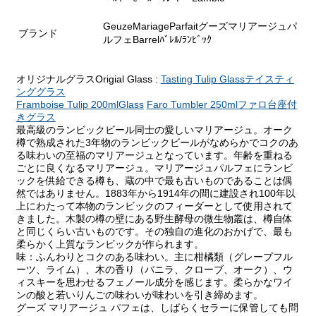
GeuzeMariageParfaitグーズマリアージュパ
ブランド
ルフェBarrelﾊﾞﾚﾙ/ﾗﾝﾋﾞｯｸ
オリジナルグラスOrigial Glass :
Tasting Tulip Glassテイスティ
ンググラス
Framboise Tulip 200mlGlass
Faro Tumbler 250mlファロ台座付
きグラス
最高級のランビックビール同士の愛しいマリアージュ。オーク
樽で熟成された3年物のランビックビールがなめらかでコクのあ
る味わいの至福のマリアージュとなっています。年齢を重ねる
ごとに良くなるマリアージュ。マリアージュパルフェにランビ
ックを供給できる樽も、蔵の中で最も古いものであることは偶
然ではありません。1883年から1914年の間に建設され100年以
上にわたって本物のランビックのフィーダーとして使用されて
きました。木製の樽の壁にある野生酵母の微生物叢は、樽自体
と同じくらい古いものです。その独自の進化のおかげで、最も
柔らかく上質なランビックが作られます。
味：ふんわりとコクのある味わい。主に柑橘類（グレープフル
ーツ、ライム）、木の香り（バニラ、クローブ、オーク）、ウ
ィスキーを思わせるフェノール成分を感じます。柔らかなワイ
ンの酸と若いりんごの味わいが味わいを引き締めます。
グーズ マリアージュ パフェは、しばらくセラーに保管しても問