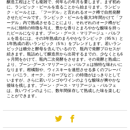
醸造工程はとても複雑で、何年もの年月を要します。まず初め
に、ランビック・ビールを造ることから始まります。ランビッ
ク・ビールとは、「フーデル」と言われるオーク樽で自然発酵
させたビールです。ランビック・ビールを最大3年間かけて「フ
ーデル」内で熟成させることにより、それぞれのオーク樽がビ
ールに独特の特徴を与え、豊かな香りとまろやかな酸味を持っ
たビールになります。ブーン・グース・マリアージュ・パルフ
ェを造るには、その3年熟成のまろやかなランビック（95％）と
1年熟成の若いランビック（5％）をブレンドします。若いラン
ビックは糖分と酵母を含んでいるので、瓶内で発酵プロセスが
続きます。瓶詰めして醸造所から出荷するまでの、少なくとも6
ヶ月間をかけて、瓶内二次発酵をさせます。その発酵と熟成に
より、ブーン･グース･マリアージュ･パルフェは独特な味わいに
なります。柑橘類や、ウィスキーを連想させる多くのフレーバ
ー（バニラ、オーク、クローブなど）の特徴がはっきりとして
いますが、さらに若いリンゴやワインのような酸味が爽やかな
後味を残します。ブーン・グース・マリアージュ・パルフェ
は、良いワインのように、数年間保存して熟成した味を楽しむ
ことができます。