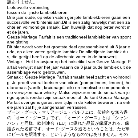
題ありません。
Liefdevolle verbinding
tussen de fijnste lambiekbieren
Drie jaar oude, op eiken vaten gerijpte lambiekbieren gaan een
succesvolle verbintenis aan.Dit is een zalig huwelijk met een za
chte en volmondige smaak. Een huwelijk dat nog beter wordt m
et de jaren.
Geuze Mariage Parfait is een traditioneel lambiekbier van spont
ane gisting.
Dit bier wordt voor het grootste deel geassembleerd uit 3 jaar o
ude, op eiken vaten gerijpte lambiek.De allerfijnste lambiek du
s, die gerijpt heeft op de allerbeste vaten in de brouwerij.
Vintage：Het brouwjaar op het halsetiket van Geuze Mariage P
arfait verwijst naar het jaar waarin de 3 jaar oude lambiek uit de
assemblage werd gebrouwen.
Smaak：Geuze Mariage Parfait smaakt heel zacht en volmondi
g. Je proeft vooral toetsen van citrus (pompelmoes, limoen), ho
utaroma’s (vanille, kruidnagel, eik) en fenolische componenten
die verwijzen naar whisky. Malse wijnzuren en de smaak van jo
nge appels ronden zijn smaak mooi af. Je kunt Geuze Mariage
Parfait overigens gerust een tijdje in de kelder bewaren: na enk
ele jaren zal hij je aangenaam verrassen.
ブーン・グース・マリアージュ・パルフェは、伝統的な無ろ過
の「オード・グース」です。「オード・グース」とは「シャン
パン」と同様、欧州連合（EU）に優れた品質が保証される、保
護された名前です。オード･グースを造るということは、ただ単
にビールを醸造する、というようなものではありません。その