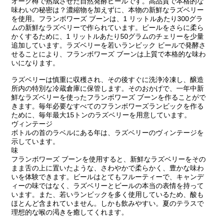
オーク樽で熟成させた自然発酵ビールです。高品質で本格的な
味わいの秘密は？濃縮物を加えずに、本物の新鮮なラズベリー
を使用。フランボワーズ ブーンは、1 リットルあたり300グラ
ムの新鮮なラズベリーで作られています。ビールをさらに柔ら
かくするために、1 リットルあたり50グラムのチェリーを少量
追加しています。ラズベリーを若いランビック ビールで発酵さ
せることにより、フランボワーズ ブーンは上質で本格的な味わ
いになります。
ラズベリーは慎重に収穫され、その後すぐに洗浄冷凍し、醸造
所内の特別な冷蔵倉庫に保管します。そのおかげで、一年中新
鮮なラズベリーを使ったフランボワーズ ブーンを作ることがで
きます。毎年必要なすべてのフランボワーズランビックを作る
ために、毎年最大15トンのラズベリーを用意しています。
ヴィンテージ
ボトルの首のラベルにある年は、ラズベリーのヴィンテージを
示しています。
味
フランボワーズ ブーンを使用すると、新鮮なラズベリーをその
まま舌の上に置いたような、さわやかで柔らかく、豊かな味わ
いを体験できます。ビールはとてもフルーティーで、キャンデ
ィーの味ではなく、ラズベリーとビールの本当の表情を持って
います。また、若いランビックを多く使用しているため、酸も
ほとんど含まれていません。しかも飲みやすい。夏のテラスで
理想的な喉の渇きを癒してくれます。