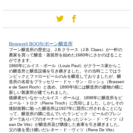
Brouwerij BOON/ボーン醸造所
ブーン醸造所の歴史は、J.B.クラース（J.B. Claes）が一軒の
農家を買って醸造・蒸留所を始めた1680年にさかのぼること
ができます。
1860年にルイス・ポール（Louis Paul）がクラース家からこ
の醸造所と醸造設備を引き継ぎました。その当時ここではラ
ンビックとファロービールのみを醸造しておりましたが、醸
造所の名前をブラッセリー・ドゥ・サン・ロッシュ（Brasseri
e de Saint Roch）と改め、1890年頃には醸造所の建物の横に
新しい製麦所が建てられました。
後継者がいなかったルイス・ポールは、1898年に醸造所をピ
エール・トロク（Pierre Troch）に売却しました。しかしその
後財政難に陥った醸造所は1927年に競売に付されることにな
って、醸造所の隣に住んでいたランビック・ビールのブレン
ダーでありパブのオーナーでもあったジャン・ド・ヴィツ（J
ean De Vits）が醸造所及び隣接した倉庫を引き継ぎました。
父の後を受け継いだレネー・ド・ヴィツ（Rene De Vits）