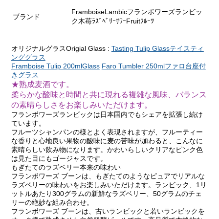
FramboiseLambicフランボワーズランビッ
ブランド
ク木苺ﾗｽﾞﾍﾞﾘｰｻﾜｰFruitﾌﾙｰﾂ
オリジナルグラスOrigial Glass :
Tasting Tulip Glassテイスティ
ンググラス
Framboise Tulip 200mlGlass
Faro Tumbler 250mlファロ台座付
きグラス
★熟成麦酒です。
柔らかな酸味と時間と共に現れる複雑な風味、バランス
の素晴らしさをお楽しみいただけます。
フランボワーズランビックは日本国内でもシェアを拡張し続け
ています。
フルーツシャンパンの様とよく表現されますが、フルーティー
な香りと心地良い果物の酸味に麦の苦味が加わると、こんなに
素晴らしい飲み物になります。かわいらしいクリアなピンク色
は見た目にもゴージャスです。
もぎたてのラズベリー本来の味わい
フランボワーズ ブーンは、もぎたてのようなピュアでリアルな
ラズベリーの味わいをお楽しみいただけます。ランビック、1リ
ットルあたり300グラムの新鮮なラズベリー、50グラムのチェ
リーの絶妙な組み合わせ。
フランボワーズ ブーンは、古いランビックと若いランビックを