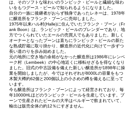
は、そのソフトな味わいのランビック・ビールと繊細な味わ
いをもつグース・ビールで知られるようになりました。
自分の一族に後継者がおらず独身であったレネーは、1978年
に醸造所をフランク・ブーンに売却しました。
1975年以来ハル村(Halle)に住んでいたフランク・ブーン（Fr
ank Boon）は、ランビック・ビールのブレンダーであり、地
方でつくられていたエールの売買人でもありました。新しく
オーナーとなったブーンは直ちにランビック・ビールの新た
な熟成貯蔵に取り掛かり、醸造所の近代化に向けて一歩ずつ
長い道のりを歩み始めました。
元の地所に空き地の余裕がなかった醸造所は1986年にレンベ
ーク村（Lembeek）の中心地近くに移転せざるを得なくなり
ました。旧式の中古設備を備えた新しい醸造所が1898年に操
業を開始しましたが、今ではそれぞれが8000Lの容量をもつ
木製大樽約62個と200個以上の小さめの樽を備えるに至って
います。
今も醸造所はフランク・ブーンによって経営されており、毎
年10000HLほどのランビック・ビールを生産しています。ブ
ーンで生産されたビールの大半はベルギーで飲まれていて、
輸出は販売全体の約12％にすぎません。