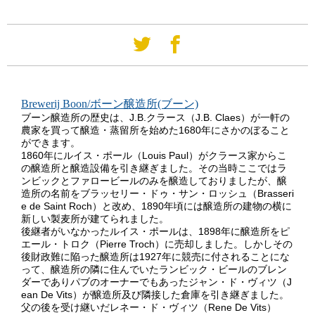
Brewerij Boon/ボーン醸造所(ブーン)
ブーン醸造所の歴史は、J.B.クラース（J.B. Claes）が一軒の
農家を買って醸造・蒸留所を始めた1680年にさかのぼること
ができます。
1860年にルイス・ポール（Louis Paul）がクラース家からこ
の醸造所と醸造設備を引き継ぎました。その当時ここではラ
ンビックとファロービールのみを醸造しておりましたが、醸
造所の名前をブラッセリー・ドゥ・サン・ロッシュ（Brasseri
e de Saint Roch）と改め、1890年頃には醸造所の建物の横に
新しい製麦所が建てられました。
後継者がいなかったルイス・ポールは、1898年に醸造所をピ
エール・トロク（Pierre Troch）に売却しました。しかしその
後財政難に陥った醸造所は1927年に競売に付されることにな
って、醸造所の隣に住んでいたランビック・ビールのブレン
ダーでありパブのオーナーでもあったジャン・ド・ヴィツ（J
ean De Vits）が醸造所及び隣接した倉庫を引き継ぎました。
父の後を受け継いだレネー・ド・ヴィツ（Rene De Vits）