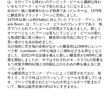
は、そのソフトな味わいのランビック・ビールと繊細な味わ
いをもつグース・ビールで知られるようになりました。
自分の一族に後継者がおらず独身であったレネーは、1978年
に醸造所をフランク・ブーンに売却しました。
1975年以来ハル村(Halle)に住んでいたフランク・ブーン（Fr
ank Boon）は、ランビック・ビールのブレンダーであり、地
方でつくられていたエールの売買人でもありました。新しく
オーナーとなったブーンは直ちにランビック・ビールの新た
な熟成貯蔵に取り掛かり、醸造所の近代化に向けて一歩ずつ
長い道のりを歩み始めました。
元の地所に空き地の余裕がなかった醸造所は1986年にレンベ
ーク村（Lembeek）の中心地近くに移転せざるを得なくなり
ました。旧式の中古設備を備えた新しい醸造所が1989年に操
業を開始しましたが、今ではそれぞれが８，０００Lの容量を
もつ木製大樽約62個と200個以上の小さめの樽を備えるに至
っています。
今も醸造所はフランク・ブーンによって経営されており、毎
年１０，０００HLほどのランビック・ビールを生産していま
す。ブーンで生産されたビールの大半はベルギーで飲まれて
いて、輸出は販売全体の約12％にすぎません。