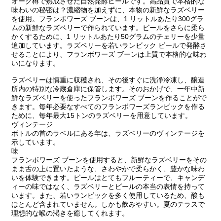
オーク樽で熟成させた自然発酵ビールです。高品質で本格的な
味わいの秘密は？濃縮物を加えずに、本物の新鮮なラズベリー
を使用。フランボワーズ ブーンは、1 リットルあたり300グラ
ムの新鮮なラズベリーで作られています。ビールをさらに柔ら
かくするために、1 リットルあたり50グラムのチェリーを少量
追加しています。ラズベリーを若いランビック ビールで発酵さ
せることにより、フランボワーズ ブーンは上質で本格的な味わ
いになります。
ラズベリーは慎重に収穫され、その後すぐに洗浄冷凍し、醸造
所内の特別な冷蔵倉庫に保管します。そのおかげで、一年中新
鮮なラズベリーを使ったフランボワーズ ブーンを作ることがで
きます。毎年必要なすべてのフランボワーズランビックを作る
ために、毎年最大15トンのラズベリーを用意しています。
ヴィンテージ
ボトルの首のラベルにある年は、ラズベリーのヴィンテージを
示しています。
味
フランボワーズ ブーンを使用すると、新鮮なラズベリーをその
まま舌の上に置いたような、さわやかで柔らかく、豊かな味わ
いを体験できます。ビールはとてもフルーティーで、キャンデ
ィーの味ではなく、ラズベリーとビールの本当の表情を持って
います。また、若いランビックを多く使用しているため、酸も
ほとんど含まれていません。しかも飲みやすい。夏のテラスで
理想的な喉の渇きを癒してくれます。