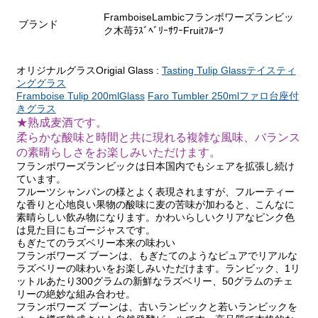
FramboiseLambicフランボワーズランビッ
ブランド
ク木苺ﾗｽﾞﾍﾞﾘｰｻﾜｰFruitﾌﾙｰﾂ
オリジナルグラスOrigial Glass :
Tasting Tulip Glassテイスティ
ンググラス
Framboise Tulip 200mlGlass
Faro Tumbler 250mlファロ台座付
きグラス
★熟成麦酒です。
柔らかな酸味と時間と共に現れる複雑な風味、バランス
の素晴らしさをお楽しみいただけます。
フランボワーズランビックは日本国内でもシェアを拡張し続け
ています。
フルーツシャンパンの様とよく表現されますが、フルーティー
な香りと心地良い果物の酸味に麦の苦味が加わると、こんなに
素晴らしい飲み物になります。かわいらしいクリアなピンク色
は見た目にもゴージャスです。
もぎたてのラズベリー本来の味わい
フランボワーズ ブーンは、もぎたてのようなピュアでリアルな
ラズベリーの味わいをお楽しみいただけます。ランビック、1リ
ットルあたり300グラムの新鮮なラズベリー、50グラムのチェ
リーの絶妙な組み合わせ。
フランボワーズ ブーンは、古いランビックと若いランビックを