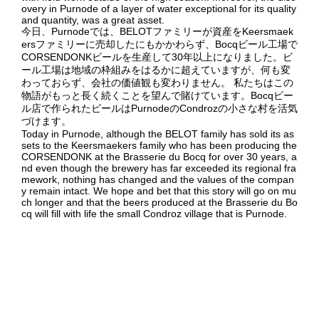
overy in Purnode of a layer of water exceptional for its quality
and quantity, was a great asset.
今日、Purnodeでは、BELOTファミリーが資産をKeersmaek
ersファミリーに売却したにもかかわらず、Bocqビール工場で
CORSENDONKビールを生産して30年以上になりました。ビ
ール工場は地域の枠組みをはるかに超えていますが、何も変
わっておらず、会社の価値観も変わりません。 私たちはこの
物語がもっと長く続くことを望んで賭けています。Bocqビー
ル店で作られたビールはPurnodeのCondrozの小さな村を活気
づけます。
Today in Purnode, although the BELOT family has sold its as
sets to the Keersmaekers family who has been producing the
CORSENDONK at the Brasserie du Bocq for over 30 years, a
nd even though the brewery has far exceeded its regional fra
mework, nothing has changed and the values of the compan
y remain intact. We hope and bet that this story will go on mu
ch longer and that the beers produced at the Brasserie du Bo
cq will fill with life the small Condroz village that is Purnode.