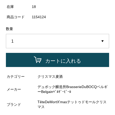
在庫
18
商品コード
1154124
数量
カートに入れる
カテゴリー
クリスマス麦酒
デュボック醸造所BrasserieDuBOCQベルギ
メーカー
ーBelgainﾍﾞﾙｷﾞｰﾋﾞｰﾙ
TêteDeMortX'masテットゥドモールクリス
ブランド
マス