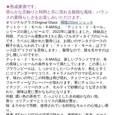
★熟成麦酒です。
滑らかな舌触りと時間と共に現れる複雑な風味、バラン
スの素晴らしさをお楽しみいただけます。
オリジナルグラスOriginal Glass :
髑髏250ml ジョッキ
テットゥ・ド・モール・X-MASは、「テットゥ・ド・モール」
シリーズの新しいビールで、2022年に誕生しました。姉妹品と
同様、アルコール度数が8.1％と高いフルボディタイプのビール
です。ラベルに描かれた骸骨には、お祝いのサンタクロースの
帽子があしらわれています（「テットゥ・ド・モール」はフラ
ンス語で”ドクロ”を意味します）。骸骨なので、髭を生やすのは
少し難しいのですが。
テットゥ・ド・モール・X-MASは、新しいブランドですが、冬
の美味しいエールの条件をすべて満たしています。この美しい
ブラウンビールは、しっかりとしたパンチがあり、飲むとすぐ
にコリアンダーやリコリス、キャラメルのアロマが広がりま
す。味わいの中にこの特徴は再び現れ、チェリーとレーズンの
フルーティーなフレーバーが加わります。更にチョコレート、
イチジク、ベリーのタッチ、モルティで砂糖のような甘さが加
わり、後味は更に豊かなものとなります。
外観: 濃い色の茶色で、たっぷりとしたきめ細かな白い泡。
香り: コリアンダーとリコリスの風味が豊か。
味: まろやかで芳醇、使用されている特別なモルトの心地よい香
り。
備考: 8℃から12℃位の温度で味わう、典型的な「年末」ビール