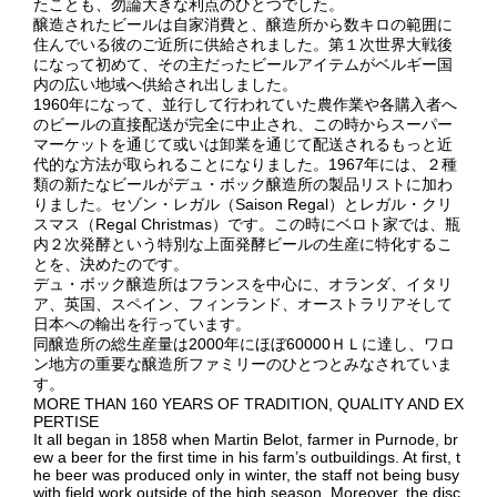
たことも、勿論大きな利点のひとつでした。
醸造されたビールは自家消費と、醸造所から数キロの範囲に
住んでいる彼のご近所に供給されました。第１次世界大戦後
になって初めて、その主だったビールアイテムがベルギー国
内の広い地域へ供給され出しました。
1960年になって、並行して行われていた農作業や各購入者へ
のビールの直接配送が完全に中止され、この時からスーパー
マーケットを通じて或いは卸業を通じて配送されるもっと近
代的な方法が取られることになりました。1967年には、２種
類の新たなビールがデュ・ボック醸造所の製品リストに加わ
りました。セゾン・レガル（Saison Regal）とレガル・クリ
スマス（Regal Christmas）です。この時にベロト家では、瓶
内２次発酵という特別な上面発酵ビールの生産に特化するこ
とを、決めたのです。
デュ・ボック醸造所はフランスを中心に、オランダ、イタリ
ア、英国、スペイン、フィンランド、オーストラリアそして
日本への輸出を行っています。
同醸造所の総生産量は2000年にほぼ60000ＨＬに達し、ワロ
ン地方の重要な醸造所ファミリーのひとつとみなされていま
す。
MORE THAN 160 YEARS OF TRADITION, QUALITY AND EX
PERTISE
It all began in 1858 when Martin Belot, farmer in Purnode, br
ew a beer for the first time in his farm’s outbuildings. At first, t
he beer was produced only in winter, the staff not being busy
with field work outside of the high season. Moreover, the disc