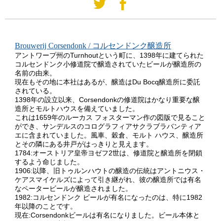
Brouwerij Corsendonk / コルセンドンク醸造所
アントワープ州のTurnhoutという町に、1398年に建てられた
コルセンドンク小修道院で醸造されていたビールが醸造所の
名前の由来。
現在もその地に本社はあるが、醸造はDu Bocq醸造所に委託
されている。
1398年の設立以来、Corsendonkの修道院はかなり重要な醸
造所とモルトハウスを備えていました。
これは1659年のルーカス フォスターマン作の図版で見ること
ができ、サンデルスのコログラフィアサクラブラバンティア
エに含まれていました。風車、穀倉、モルト ハウス、醸造所
とその隣にある井戸がはっきりと見えます。
1784:オーストリア皇帝ヨゼフ2世は、修道院と醸造所を閉鎖
するよう命じました。
1906:以降、旧トゥルンハウトの醸造の伝統はアントニウス・
ケアスマイケルズによって引き継がれ、彼の醸造所では有名
なペータービールが醸造されました。
1982:コルセンドンク ビールが有名になったのは、特に1982
年以降のことです。
現在:Corsendonkビールは有名になりました。ビール本体と