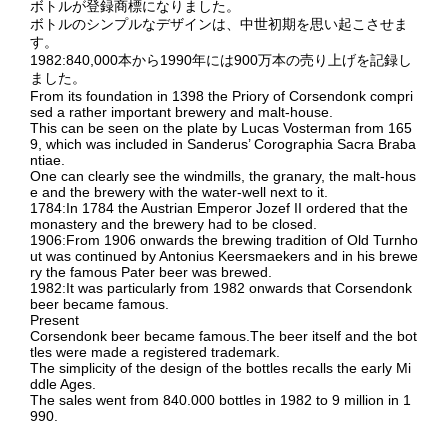
ボトルが登録商標になりました。
ボトルのシンプルなデザインは、中世初期を思い起こさせま
す。
1982:840,000本から1990年には900万本の売り上げを記録し
ました。
From its foundation in 1398 the Priory of Corsendonk compri
sed a rather important brewery and malt-house.
This can be seen on the plate by Lucas Vosterman from 165
9, which was included in Sanderus’ Corographia Sacra Braba
ntiae.
One can clearly see the windmills, the granary, the malt-hous
e and the brewery with the water-well next to it.
1784:In 1784 the Austrian Emperor Jozef II ordered that the
monastery and the brewery had to be closed.
1906:From 1906 onwards the brewing tradition of Old Turnho
ut was continued by Antonius Keersmaekers and in his brewe
ry the famous Pater beer was brewed.
1982:It was particularly from 1982 onwards that Corsendonk
beer became famous.
Present
Corsendonk beer became famous.The beer itself and the bot
tles were made a registered trademark.
The simplicity of the design of the bottles recalls the early Mi
ddle Ages.
The sales went from 840.000 bottles in 1982 to 9 million in 1
990.