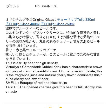
ブランド
Rousseルース
オリジナルグラスOriginal Glass :
チューリップTulip 330ml
広口Tulip Glass 400ml
広口Tulip Glass 250ml
濃厚でフルーティーなビールです。
コルセンドンク・ダブル・クリークは、特徴的な茶紫色と美し
い泡立ちが特徴で、香りと口当たりは芳醇な果汁と天然のチェ
リーの風味が広がり、丸みのあるチェリーと甘みのあるビール
を特徴づけています。
香り：赤と黒のフルーツのブーケ。
味わい：熟したチェリーが、このビールに豊かでほのかな甘み
を与えています。
This is a fruity beer of high density .
Visuallys：Corsendonk Dubbel Kriek has a characteristic brown
-purple color and a beautiful foam. On the nose and palate, this
is the fragrance juice and natural cherry flavor, dominates this r
ound cherry and sweet beer.
SMELL：Bouquet of red and black fruits
TASTE：The ripened cherries give this beer its full, slightly swe
et taste