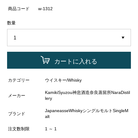
商品コード
w-1312
数量
カートに入れる
カテゴリー
ウイスキー/Whisky
KamikiSyuzou神息酒造奈良蒸留所NaraDistil
メーカー
lery
JapaneasseWhiskyシングルモルトSingleM
ブランド
alt
注文数制限
1 ～ 1