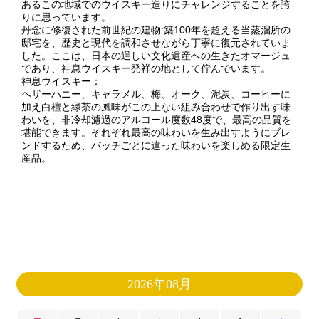
あるこの地域でのウイスキー造りにチャレンジすることを誇
りに思っています。
丹念に修復された前世紀の建物:築100年を超える当蒸溜所の
邸宅を、歴史と現代を調和させながら丁寧に復元されていま
した。ここは、日本の逞しい文化遺産への生きたオマージュ
であり、神息ウイスキー発祥の地として佇んでいます。
神息ウイスキー：
ヘザーハニー、キャラメル、梅、オーク、泥炭、コーヒーに
加え白檀と緑茶の風味がこの上ない組み合わせで作り出す味
わいを、非冷却濾過のアルコール度数48度で、最高の品質を
堪能できます。それぞれ最高の味わいを生み出すようにブレ
ンドするため、バッチごとに違った味わいを楽しめる限定生
産品。
2026年08月