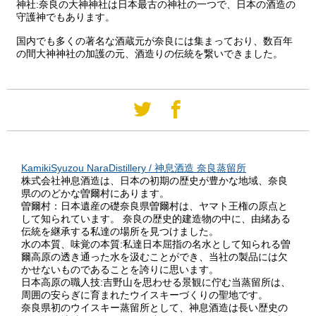
神社:奈良の大神神社は日本最古の神社の一つで、日本の酒造の
守護神でもあります。
国内でも多くの著名な酒蔵元が奈良には集まっており、数百年
の間大神神社の加護の元、酒造りの伝統を繋いできました。
KamikiSyuzou NaraDistillery / 神息酒造 奈良蒸留所
株式会社神息酒造は、日本の初期の歴史が豊かな地域、奈良
県ののどかな曽爾村にあります。
曽爾村：日本遺産の礎奈良県曽爾村は、ヤマト王権の原点と
して知られています。 奈良の歴史的建造物の中に、由緒ある
伝統を継承する私達の場所を見つけました。
水の本質、味覚の本質:私達日本屈指の名水として知られる曽
爾高原の透き通った水を汲むことができ、当社の製品には欠
かせないものであることを誇りに思います。
日本高原の職人技:吉野山を思わせる景観に佇む当蒸留所は、
周囲の安らぎに育まれたウイスキーづくりの聖地です。
奈良県初のウイスキー蒸留所として、神息酒造は長い歴史の