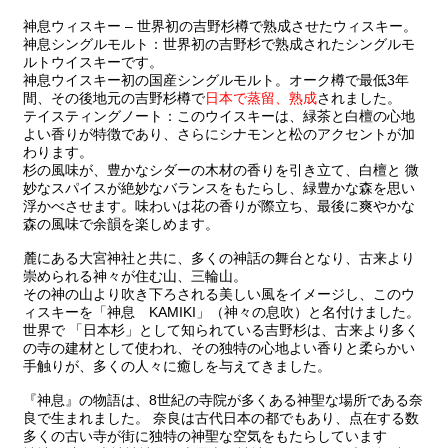
神息ウィスキー – 世界初の吉野杉樽で熟成させたウィスキー。
神息シングルモルト：世界初の吉野杉で熟成されたシングルモ
ルトウイスキーです。
神息ウイスキー初の国産シングルモルト。オーク樽で最低3年
間、その後地元の吉野杉樽で
されました。
日本で蒸留、熟成
テイスティングノート：このウイスキーは、緑茶と白檀の心地
よい香りが特徴であり、さらにシナモンと松のアクセントが加
わります。
杉の風味が、豊かなシダーの木材の香りを引き立て、白檀と 微
妙なスパイスが絶妙なバランスをもたらし、緑豊かな森を思い
浮かべさせます。味わいは花の香りが際立ち、最後に爽やかな
森の風味で余韻を楽しめます。
麓にある大宮神社と共に、多くの神話の舞台となり、古来より
崇められる神々が住む山、三輪山。
その神の山より吹き下ろされる美しい風をイメージし、このウ
ィスキーを「神息 KAMIKI」（神々の息吹）と名付けました。
世界で 「日本杉」として知られている吉野杉は、古来より多く
の寺の建材として使われ、その独特の心地よい香りと柔らかい
手触りが、多くの人々に癒しを与えてきました。
『神息』の物語は、8世紀の寺院が多くある神聖な場所である奈
良で生まれました。 奈良は古代日本の都でもあり、点在する数
多くの古い寺が街に独特の神聖な空気をもたらしています