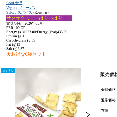
Food-食品
Vegan / ヴィーガン
Spice / スパイス
-Rosemary
サクサクっ！ ぱりっぱり！
賞味期限 2026年05月
PER 100 GR
Energy (kJ)1823.00/Energy (kcal)435.00
Protein (g)11
Carbohydrate (g)69
Fat (g)13
Salt (g)2.87
★お得な6袋セット
販売価
会員価格
通常価格
在庫