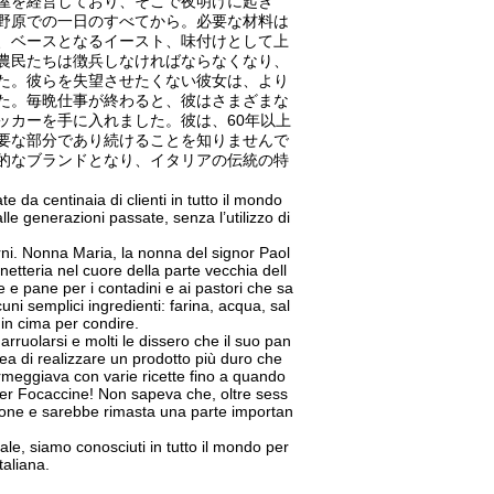
屋を経営しており、そこで夜明けに起き
野原での一日のすべてから。必要な材料は
、ベースとなるイースト、味付けとして上
農民たちは徴兵しなければならなくなり、
た。彼らを失望させたくない彼女は、より
た。毎晩仕事が終わると、彼はさまざまな
ッカーを手に入れました。彼は、60年以上
要な部分であり続けることを知りませんで
的なブランドとなり、イタリアの伝統の特
e da centinaia di clienti in tutto il mondo
le generazioni passate, senza l’utilizzo di
erni. Nonna Maria, la nonna del signor Paol
netteria nel cuore della parte vecchia dell
e e pane per i contadini e ai pastori che sa
uni semplici ingredienti: farina, acqua, sal
 in cima per condire.
ruolarsi e molti le dissero che il suo pan
ea di realizzare un prodotto più duro che
rmeggiava con varie ricette fino a quando
cker Focaccine! Non sapeva che, oltre sess
ione e sarebbe rimasta una parte importan
le, siamo conosciuti in tutto il mondo per
taliana.