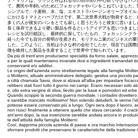
ナ・マリアは、サッシと呼ばれる市の旧市街の中心部で小さなパン
て、農民や羊飼いのためにフォカッチャやパンをこねていました。
シンプルで、小麦粉、水、塩、エキストラバージンオリーブオイル
にかけるトマトとハーブだけです。第二次世界大戦が勃発すると、
多くの人が彼女のパンをとても寂しく思うだろうと彼女に言いまし
長く保存できるより硬い製品を作るというアイデアを思いつきまし
レシピを試行錯誤し、最終的に探していたもの、フォカッシンクラ
経った今でも自分の発明が生産され、モリテルニ家のビジネスの重
した。このように、当初は小さな村の会社でしたが、現在では国際
徴を維持した製品を生産することで世界中で知られています。
Da più di trent’anni produciamo specialità da forno salate, apprezzat
e per le quali manteniamo invariate dosi e ingredienti tramandati dal
conservanti e/o additivi.
Le origini dell’azienda sono strettamente legate alla famiglia Molit
o Moliterni, attuale amministratore delegato, gestiva una piccola pa
a città chiamata Sassi, dove si alzava all’alba per impastare focacc
rebbero stati fuori tutto il giorno nei campi. Erano necessari solo alc
e, olio extra vergine di oliva, lievito per la base e pomodori ed erbe
Quando scoppiò la seconda guerra mondiale, i contadini dovettero ar
e sarebbe mancato moltissimo! Non volendo deluderli, le venne l’id
potesse essere conservato più a lungo. Ogni sera dopo il lavoro, a
non riuscì finalmente a ottenere quello che stava cercando: il cra
ant’anni dopo, la sua invenzione sarebbe andata ancora in produz
te dell’attività della famiglia Moliterni.
Così, dapprima piccola azienda di paese e ora marchio Internaziona
sfornare prodotti che preservano le caratteristiche della tradizione i