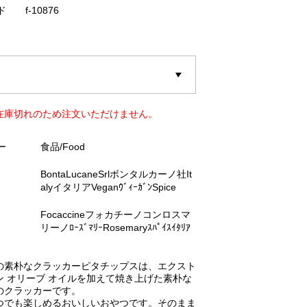
ド
f-10876
在庫切れのため注文いただけません。
ー
食品/Food
BontaLucaneSrlボンタルカーノ社It
alyイタリアVeganｳﾞｨｰｶﾞﾝSpice
Focaccineフォカチーノコンロスマ
リーノﾛｰｽﾞﾏﾘｰRosemaryｽﾊﾟｲｽｲﾀﾘｱ
の素朴なクラッカーピタチップスは、エクスト
ン オリーブ オイルを加えて焼き上げた素朴な
のクラッカーです。
つでも楽しめるおいしいおやつです。そのまま