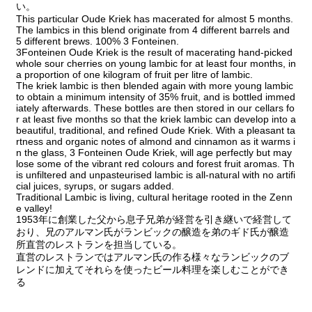
い。
This particular Oude Kriek has macerated for almost 5 months.
The lambics in this blend originate from 4 different barrels and
5 different brews. 100% 3 Fonteinen.
3Fonteinen Oude Kriek is the result of macerating hand-picked
whole sour cherries on young lambic for at least four months, in
a proportion of one kilogram of fruit per litre of lambic.
The kriek lambic is then blended again with more young lambic
to obtain a minimum intensity of 35% fruit, and is bottled immed
iately afterwards. These bottles are then stored in our cellars fo
r at least five months so that the kriek lambic can develop into a
beautiful, traditional, and refined Oude Kriek. With a pleasant ta
rtness and organic notes of almond and cinnamon as it warms i
n the glass, 3 Fonteinen Oude Kriek, will age perfectly but may
lose some of the vibrant red colours and forest fruit aromas. Th
is unfiltered and unpasteurised lambic is all-natural with no artifi
cial juices, syrups, or sugars added.
Traditional Lambic is living, cultural heritage rooted in the Zenn
e valley!
1953年に創業した父から息子兄弟が経営を引き継いで経営して
おり、兄のアルマン氏がランビックの醸造を弟のギド氏が醸造
所直営のレストランを担当している。
直営のレストランではアルマン氏の作る様々なランビックのブ
レンドに加えてそれらを使ったビール料理を楽しむことができ
る