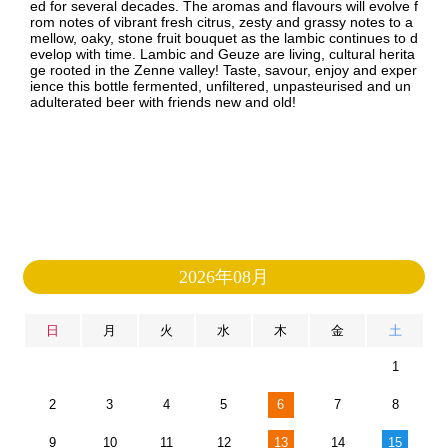
ed for several decades. The aromas and flavours will evolve f
rom notes of vibrant fresh citrus, zesty and grassy notes to a
mellow, oaky, stone fruit bouquet as the lambic continues to d
evelop with time. Lambic and Geuze are living, cultural herita
ge rooted in the Zenne valley! Taste, savour, enjoy and exper
ience this bottle fermented, unfiltered, unpasteurised and un
adulterated beer with friends new and old!
2026年08月
日
月
火
水
木
金
土
1
2
3
4
5
6
7
8
9
10
11
12
13
14
15