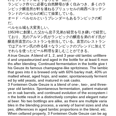
ランビック作りに必要な自然酵母が多く住みつき、多くのラ
ンビック醸造所が軒を連ねるブリュッセルの南西ペヨッテン
ランドのベルセルの町にて操業している。
オード・ベルセルというブレンダーもあるランビックの町
だ。
ベルセル城も大変美しい。
1953年に創業した父から息子兄弟が経営を引き継いで経営し
ており、兄のアルマン氏がランビックの醸造を弟のギド氏が
醸造所直営のレストランを担当している。直営のレストラン
ではアルマン氏の作る様々なランビックのブレンドに加えて
それらを使ったビール料理を楽しむことができる。
A true Geuze. A blend of 1, 2, and 3 year-old lambic unfiltere
d and unpasteurized and aged in the bottle for at least 6 mon
ths after blending. Continued fermentation in the bottle give t
his Geuze its famous champagne-like spritziness. The lambic
that goes into it is brewed only with 60% barley malt, 40% un
malted wheat, aged hops, and water, spontaneously ferment
ed by wild yeasts, and matured in oak casks.
3 Fonteinen Oude Geuze is a blend of one-, two-, and three-
year old lambics. Spontaneous fermentation, patient maturati
on in oak barrels, and continued evolution of the ecosystem i
n the bottle result in a distinctively complex and elegant natur
al beer. No two bottlings are alike, as there are multiple varia
bles in the blending process, a variety of barrel sizes and sha
pes, differences in aged lambic proportions in the blend, etc.
When cellared properly, 3 Fonteinen Oude Geuze can be ag