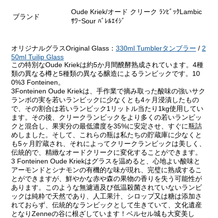
Oude Kriek/オード クリーク ﾗﾝﾋﾞｯｸLambic
ブランド
ｻﾜｰSour ﾊﾞﾚﾙｴｲｼﾞ
オリジナルグラスOriginal Glass：
330ml Tumblerタンブラー
/
2
50ml Tuilip Glass
この特別なOude Kriekは約5か月間醗酵熟成されています。4種
類の異なる樽と5種類の異なる醸造によるランビックです。10
0%3 Fonteinen。
3Fonteinen Oude Kriekは、手作業で摘み取った酸味の強いサク
ランボの実を若いランビックに少なくとも4ヶ月浸漬したもの
で、その割合は若いランビック1リットル当たり1kg使用してい
ます。その後、クリークランビックをより多くの若いランビッ
クと混合し、果実分の最低濃度を35%に安定させ、すぐに瓶詰
めしました。そして、これらの瓶は私たちの貯蔵庫に少なくと
も5ヶ月貯蔵され、それによってクリークランビックは美しく、
伝統的で、精緻なオードクリークに変化することができます。
3 Fonteinen Oude Kriekはグラスを温めると、心地よい酸味と
アーモンドとシナモンの有機的な味が現れ、完璧に熟成するこ
とができますが、鮮やかな赤や森の果物の香りを失う可能性が
あります。このような無濾過及び低温殺菌されていないランビ
ックは純粋で天然であり、人工果汁、シロップ又は糖は添加さ
れておらず、伝統的なランビックとして生きていて、文化遺産
となりZenneの谷に根ざしています！ベルセル城も大変美し