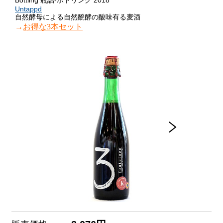
Bottling 瓶詰-ボトリング 2018
Untappd
自然酵母による自然醗酵の酸味有る麦酒
→
お得な3本セット