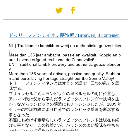
ドゥリーフォンテイネン醸造所 / Brouwerij 3 Fonteinen
NL | Traditionele lambikbrouwerij en authentieke geuzesteker
ij.
Meer dan 135 jaar ambacht, passie en kwaliteit. Koppig en p
uur. Levend erfgoed recht van de Zennevallei!
EN | Traditional lambik brewery and authentic geuze blender
y.
More than 135 years of artisan, passion and quality. Stubbor
n and pure. Living heritage straight our the Senne Valley!
ドリー・フォンティネンとはオランダ語で「三つの泉」を意
味する。
ブリュッセルに近いランビックの里ベルセルの町に位置し、
アルマン氏は父から学んだランビックのブレンダー技術を生
かしながらランビックの醸造にもチャレンジしたが、2009 年
セラーの空調故障により自分でのランビック醸造を断念する
事となった。
不運にもめげず素晴らしいランビックのブレンドは現在も続
ける事となり、この複雑だが、バランスのよい酸味を持ち合
わせランビック通をうならせる一品だ。