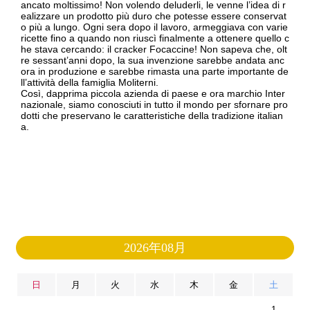
ancato moltissimo! Non volendo deluderli, le venne l’idea di r
ealizzare un prodotto più duro che potesse essere conservat
o più a lungo. Ogni sera dopo il lavoro, armeggiava con varie
ricette fino a quando non riuscì finalmente a ottenere quello c
he stava cercando: il cracker Focaccine! Non sapeva che, olt
re sessant’anni dopo, la sua invenzione sarebbe andata anc
ora in produzione e sarebbe rimasta una parte importante de
ll’attività della famiglia Moliterni.
Così, dapprima piccola azienda di paese e ora marchio Inter
nazionale, siamo conosciuti in tutto il mondo per sfornare pro
dotti che preservano le caratteristiche della tradizione italian
a.
2026年08月
日
月
火
水
木
金
土
1