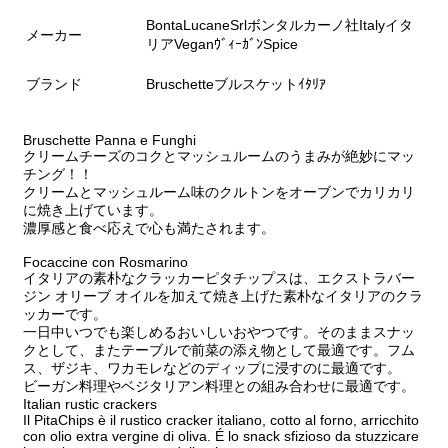
BontaLucaneSrlボンタルカーノ社Italyイタ
メーカー
リアVeganｳﾞｨｰｶﾞﾝSpice
ブランド
Bruschetteブルスケットｲﾀﾘｱ
Bruschette Panna e Funghi
クリームチーズのコクとマッシュルームのうまみが絶妙にマッ
チング！！
クリームとマッシュルーム味のクルトンをオーブンでカリカリ
に焼き上げています。
濃厚感と食べ応えで心も満たされます。
Focaccine con Rosmarino
イタリアの素朴なクラッカーピタチップスは、エクストラバー
ジン オリーブ オイルを加えて焼き上げた素朴なイタリアのクラ
ッカーです。
一日中いつでも楽しめるおいしいおやつです。そのままスナッ
クとして、またテーブルで前菜の添え物として最適です。フム
ス、ザジキ、ワカモレなどのディップに浸すのに最適です。
ビーガン料理やベジタリアン料理との組み合わせに最適です。
Italian rustic crackers
Il PitaChips è il rustico cracker italiano, cotto al forno, arricchito
con olio extra vergine di oliva. É lo snack sfizioso da stuzzicare