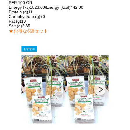
PER 100 GR
Energy (kJ)1823.00/Energy (kcal)442.00
Protein (g)11
Carbohydrate (g)70
Fat (g)13
Salt (g)2.35
★
お得な6袋セット