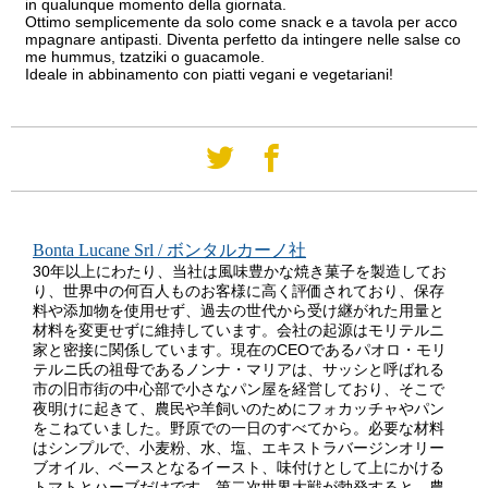
in qualunque momento della giornata.
Ottimo semplicemente da solo come snack e a tavola per acco
mpagnare antipasti. Diventa perfetto da intingere nelle salse co
me hummus, tzatziki o guacamole.
Ideale in abbinamento con piatti vegani e vegetariani!
Bonta Lucane Srl / ボンタルカーノ社
30年以上にわたり、当社は風味豊かな焼き菓子を製造してお
り、世界中の何百人ものお客様に高く評価されており、保存
料や添加物を使用せず、過去の世代から受け継がれた用量と
材料を変更せずに維持しています。会社の起源はモリテルニ
家と密接に関係しています。現在のCEOであるパオロ・モリ
テルニ氏の祖母であるノンナ・マリアは、サッシと呼ばれる
市の旧市街の中心部で小さなパン屋を経営しており、そこで
夜明けに起きて、農民や羊飼いのためにフォカッチャやパン
をこねていました。野原での一日のすべてから。必要な材料
はシンプルで、小麦粉、水、塩、エキストラバージンオリー
ブオイル、ベースとなるイースト、味付けとして上にかける
トマトとハーブだけです。第二次世界大戦が勃発すると、農