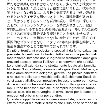
民たちは徴兵しなければならなくなり、多くの人が彼女のパ
ンをとても寂しく思うだろうと彼女に言いました。彼らを失
望させたくない彼女は、より長く保存できるより硬い製品を
作るというアイデアを思いつきました。毎晩仕事が終わる
と、彼はさまざまなレシピを試行錯誤し、最終的に探してい
たもの、フォカッシンクラッカーを手に入れました。彼は、6
0年以上経った今でも自分の発明が生産され、モリテルニ家の
ビジネスの重要な部分であり続けることを知りませんでし
た。このように、当初は小さな村の会社でしたが、現在では
国際的なブランドとなり、イタリアの伝統の特徴を維持した
製品を生産することで世界中で知られています。
Da più di trent’anni produciamo specialità da forno salate, ap
prezzate da centinaia di clienti in tutto il mondo e per le quali
manteniamo invariate dosi e ingredienti tramandati dalle gen
erazioni passate, senza l’utilizzo di conservanti e/o additivi.
Le origini dell’azienda sono strettamente legate alla famiglia
Moliterni. Nonna Maria, la nonna del signor Paolo Moliterni, a
ttuale amministratore delegato, gestiva una piccola panetteri
a nel cuore della parte vecchia della città chiamata Sassi, do
ve si alzava all’alba per impastare focacce e pane per i conta
dini e ai pastori che sarebbero stati fuori tutto il giorno nei ca
mpi. Erano necessari solo alcuni semplici ingredienti: farina,
acqua, sale, olio extra vergine di oliva, lievito per la base e p
omodori ed erbe in cima per condire.
Quando scoppiò la seconda guerra mondiale, i contadini dov
ettero arruolarsi e molti le dissero che il suo pane sarebbe m