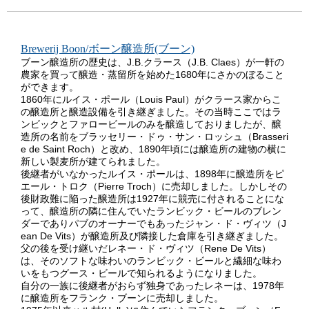
Brewerij Boon/ボーン醸造所(ブーン)
ブーン醸造所の歴史は、J.B.クラース（J.B. Claes）が一軒の
農家を買って醸造・蒸留所を始めた1680年にさかのぼること
ができます。
1860年にルイス・ポール（Louis Paul）がクラース家からこ
の醸造所と醸造設備を引き継ぎました。その当時ここではラ
ンビックとファロービールのみを醸造しておりましたが、醸
造所の名前をブラッセリー・ドゥ・サン・ロッシュ（Brasseri
e de Saint Roch）と改め、1890年頃には醸造所の建物の横に
新しい製麦所が建てられました。
後継者がいなかったルイス・ポールは、1898年に醸造所をピ
エール・トロク（Pierre Troch）に売却しました。しかしその
後財政難に陥った醸造所は1927年に競売に付されることにな
って、醸造所の隣に住んでいたランビック・ビールのブレン
ダーでありパブのオーナーでもあったジャン・ド・ヴィツ（J
ean De Vits）が醸造所及び隣接した倉庫を引き継ぎました。
父の後を受け継いだレネー・ド・ヴィツ（Rene De Vits）
は、そのソフトな味わいのランビック・ビールと繊細な味わ
いをもつグース・ビールで知られるようになりました。
自分の一族に後継者がおらず独身であったレネーは、1978年
に醸造所をフランク・ブーンに売却しました。