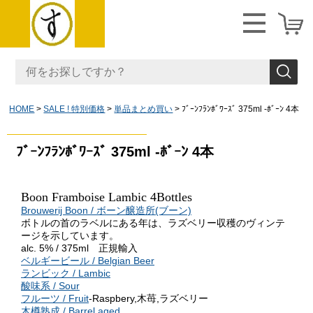
HOME
SALE ! 特別価格
単品まとめ買い
ﾌﾞｰﾝﾌﾗﾝﾎﾞﾜｰｽﾞ 375ml -ﾎﾞｰﾝ 4本
ﾌﾞｰﾝﾌﾗﾝﾎﾞﾜｰｽﾞ 375ml -ﾎﾞｰﾝ 4本
Boon Framboise Lambic
4Bottles
Brouwerij Boon / ボーン醸造所(ブーン)
ボトルの首のラベルにある年は、ラズベリー収穫のヴィンテ
ージを示しています。
alc. 5% / 375ml 正規輸入
ベルギービール / Belgian Beer
ランビック / Lambic
酸味系 / Sour
フルーツ / Fruit
-Raspbery,木苺,ラズベリー
木樽熟成 / Barrel aged