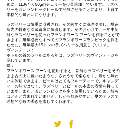
めに、1Lあたり50gのチェリーを少量追加しています。ラズベ
リーを若いランビックビールで発酵させることにより、上質で
本格的な味わいになります。
ラズベリーは慎重に収穫され、その後すぐに洗浄冷凍し、醸造
所内の特別な冷蔵倉庫に保管します。そのおかげで、一年中新
鮮なラズベリーを使ったフランボワーズ ブーンを作ることがで
きます。毎年必要なすべてのフランボワーズランビックを作る
ために、毎年最大15トンのラズベリーを用意しています。
ヴィンテージ：
ボトルの首のラベルにある年は、ラズベリーのヴィンテージを
示しています。
味：
フランボワーズ ブーンを使用すると、新鮮なラズベリーをその
まま舌の上に置いたような、さわやかで柔らかく、豊かな味わ
いを体験できます。ビールはとてもフルーティーで、キャンデ
ィーの味ではなく、ラズベリーとビールの本当の表情を持って
います。また、若いランビックを多く使用しているため、酸も
ほとんど含まれていません。しかも飲みやすい。夏のテラスで
理想的な喉の渇きを癒してくれます。