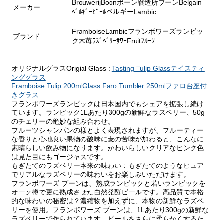
BrouwerijBoonボーン醸造所ブーンBelgain
メーカー
ﾍﾞﾙｷﾞｰﾋﾞｰﾙベルギーLambic
FramboiseLambicフランボワーズランビッ
ブランド
ク木苺ﾗｽﾞﾍﾞﾘｰｻﾜｰFruitﾌﾙｰﾂ
オリジナルグラスOrigial Glass :
Tasting Tulip Glassテイスティ
ンググラス
Framboise Tulip 200mlGlass
Faro Tumbler 250mlファロ台座付
きグラス
フランボワーズランビックは日本国内でもシェアを拡張し続け
ています。ランビック1Lあたり300gの新鮮なラズベリー、50g
のチェリーの絶妙な組み合わせ。
フルーツシャンパンの様とよく表現されますが、フルーティー
な香りと心地良い果物の酸味に麦の苦味が加わると、こんなに
素晴らしい飲み物になります。かわいらしいクリアなピンク色
は見た目にもゴージャスです。
もぎたてのラズベリー本来の味わい：もぎたてのようなピュア
でリアルなラズベリーの味わいをお楽しみいただけます。
フランボワーズ ブーンは、熟成ランビックと若いランビックを
オーク樽で更に熟成させた自然発酵ビールです。高品質で本格
的な味わいの秘密は？濃縮物を加えずに、本物の新鮮なラズベ
リーを使用。フランボワーズ ブーンは、1Lあたり300gの新鮮な
ラズベリーで作られています。ビールをさらに柔らかくするた