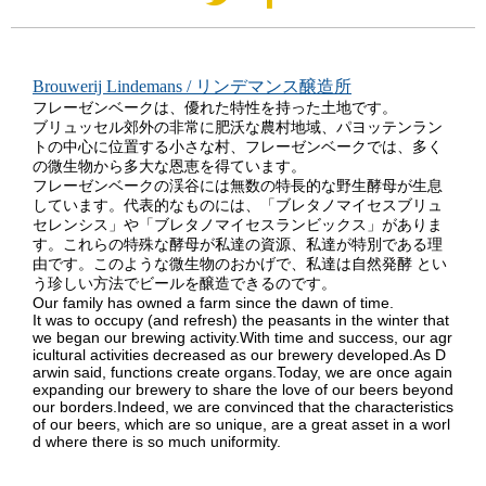
Brouwerij Lindemans / リンデマンス醸造所
フレーゼンベークは、優れた特性を持った土地です。
ブリュッセル郊外の非常に肥沃な農村地域、パヨッテンラン
トの中心に位置する小さな村、フレーゼンベークでは、多く
の微生物から多大な恩恵を得ています。
フレーゼンベークの渓谷には無数の特長的な野生酵母が生息
しています。代表的なものには、「ブレタノマイセスブリュ
セレンシス」や「ブレタノマイセスランビックス」がありま
す。これらの特殊な酵母が私達の資源、私達が特別である理
由です。このような微生物のおかげで、私達は自然発酵 とい
う珍しい方法でビールを醸造できるのです。
Our family has owned a farm since the dawn of time.
It was to occupy (and refresh) the peasants in the winter that
we began our brewing activity.With time and success, our agr
icultural activities decreased as our brewery developed.As D
arwin said, functions create organs.Today, we are once again
expanding our brewery to share the love of our beers beyond
our borders.Indeed, we are convinced that the characteristics
of our beers, which are so unique, are a great asset in a worl
d where there is so much uniformity.