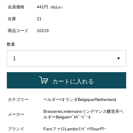
会員価格
441円
（税込み）
在庫
21
商品コード
10219
数量
カートに入れる
カテゴリー
ベルギー/オランダBelgique/Netherland
BrasserieLindemansリンデマンス醸造所ベ
メーカー
ルギーBelgainﾍﾞﾙｷﾞｰﾋﾞｰﾙ
ブランド
FaroファロLambicﾗﾝﾋﾞｯｸSourｻﾜｰ