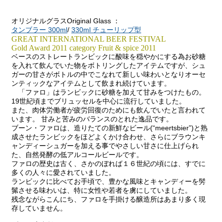
オリジナルグラスOriginal Glass ：
タンブラー 300ml
/
330ml チューリップ型
GREAT INTERNATIONAL BEER FESTIVAL
Gold Award 2011 category Fruit & spice 2011
ベースのストレートランビックに酸味を穏やかにする為お砂糖
を入れて飲んでいた物をボトリングしたアイテムですが、シュ
ガーの甘さがボトルの中でこなれて新しい味わいとなりオーセ
ンティックなアイテムとして飲まれ続けています。
「ファロ」はランビックに砂糖を加えて甘みをつけたもの。
19世紀頃までブリュッセルを中心に流行していました。
また、肉体労働者が疲労回復のためにも飲んでいたと言われて
います。 甘みと苦みのバランスのとれた逸品です。
ブーン・ファロは、造りたての新鮮なビール(“meertsbier”)と熟
成させたランビックをほどよくかけ合わせ、さらにブラウンキ
ャンディーシュガーを加える事でやさしい甘さに仕上げられ
た、自然発酵の低アルコールビールです。
ファロの歴史は古く、さかのぼれば１６世紀の頃には、すでに
多くの人々に愛されていました。
ランビックに比べてお手頃で、豊かな風味とキャンディーを髣
髴させる味わいは、特に女性や若者を虜にしていました。
残念ながらこんにち、ファロを手掛ける醸造所はあまり多く現
存していません。