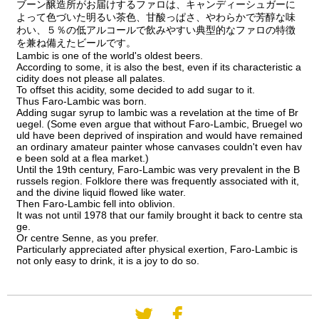
ブーン醸造所がお届けするファロは、キャンディーシュガーに
よって色づいた明るい茶色、甘酸っぱさ、やわらかで芳醇な味
わい、５％の低アルコールで飲みやすい典型的なファロの特徴
を兼ね備えたビールです。
Lambic is one of the world's oldest beers.
According to some, it is also the best, even if its characteristic a
cidity does not please all palates.
To offset this acidity, some decided to add sugar to it.
Thus Faro-Lambic was born.
Adding sugar syrup to lambic was a revelation at the time of Br
uegel. (Some even argue that without Faro-Lambic, Bruegel wo
uld have been deprived of inspiration and would have remained
an ordinary amateur painter whose canvases couldn't even hav
e been sold at a flea market.)
Until the 19th century, Faro-Lambic was very prevalent in the B
russels region. Folklore there was frequently associated with it,
and the divine liquid flowed like water.
Then Faro-Lambic fell into oblivion.
It was not until 1978 that our family brought it back to centre sta
ge.
Or centre Senne, as you prefer.
Particularly appreciated after physical exertion, Faro-Lambic is
not only easy to drink, it is a joy to do so.