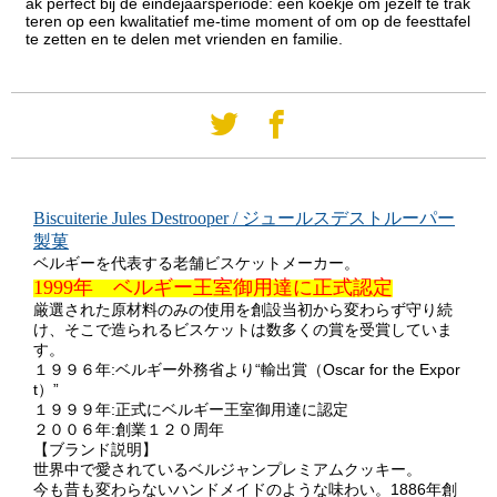
ak perfect bij de eindejaarsperiode: een koekje om jezelf te trak
teren op een kwalitatief me-time moment of om op de feesttafel
te zetten en te delen met vrienden en familie.
Biscuiterie Jules Destrooper / ジュールスデストルーパー
製菓
ベルギーを代表する老舗ビスケットメーカー。
1999年 ベルギー王室御用達に正式認定
厳選された原材料のみの使用を創設当初から変わらず守り続
け、そこで造られるビスケットは数多くの賞を受賞していま
す。
１９９６年:ベルギー外務省より“輸出賞（Oscar for the Expor
t）”
１９９９年:正式にベルギー王室御用達に認定
２００６年:創業１２０周年
【ブランド説明】
世界中で愛されているベルジャンプレミアムクッキー。
今も昔も変わらないハンドメイドのような味わい。1886年創