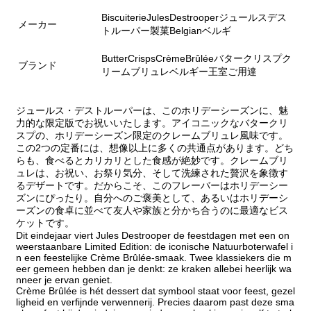
BiscuiterieJulesDestrooperジュールスデス
メーカー
トルーパー製菓Belgianベルギ
ButterCrispsCrèmeBrûléeバタークリスプク
ブランド
リームブリュレベルギー王室ご用達
ジュールス・デストルーパーは、このホリデーシーズンに、魅
力的な限定版でお祝いいたします。アイコニックなバタークリ
スプの、ホリデーシーズン限定のクレームブリュレ風味です。
この2つの定番には、想像以上に多くの共通点があります。どち
らも、食べるとカリカリとした食感が絶妙です。クレームブリ
ュレは、お祝い、お祭り気分、そして洗練された贅沢を象徴す
るデザートです。だからこそ、このフレーバーはホリデーシー
ズンにぴったり。自分へのご褒美として、あるいはホリデーシ
ーズンの食卓に並べて友人や家族と分かち合うのに最適なビス
ケットです。
Dit eindejaar viert Jules Destrooper de feestdagen met een on
weerstaanbare Limited Edition: de iconische Natuurboterwafel i
n een feestelijke Crème Brûlée-smaak. Twee klassiekers die m
eer gemeen hebben dan je denkt: ze kraken allebei heerlijk wa
nneer je ervan geniet.
Crème Brûlée is hét dessert dat symbool staat voor feest, gezel
ligheid en verfijnde verwennerij. Precies daarom past deze sma