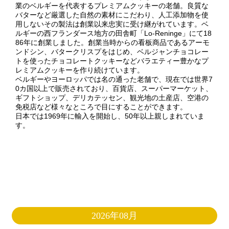
業のベルギーを代表するプレミアムクッキーの老舗。良質な
バターなど厳選した自然の素材にこだわり、人工添加物を使
用しないその製法は創業以来忠実に受け継がれています。ベ
ルギーの西フランダース地方の田舎町「Lo-Reninge」にて18
86年に創業しました。創業当時からの看板商品であるアーモ
ンドシン、バタークリスプをはじめ、ベルジャンチョコレー
トを使ったチョコレートクッキーなどバラエティー豊かなプ
レミアムクッキーを作り続けています。
ベルギーやヨーロッパでは名の通った老舗で、現在では世界7
0カ国以上で販売されており、百貨店、スーパーマーケット、
ギフトショップ、デリカテッセン、観光地の土産店、空港の
免税店など様々なところで目にすることができます。
日本では1969年に輸入を開始し、50年以上親しまれていま
す。
2026年08月