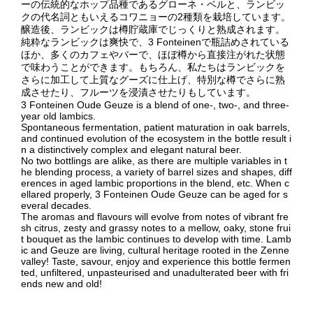
ーの伝統的なホップ品種であるグローネ・ベルと、ランビッ
クの代名詞ともいえるコワニョーの2種類を栽培しています。
醸造後、ランビックは樽貯蔵庫でじっくりと熟成されます。
純粋なランビックは爽快で、3 Fonteinenで瓶詰めされている
ほか、多くのカフェやバーで、ほぼ樽から直接注がれた状態
で味わうことができます。もちろん、私たちはランビックを
さらに加工して上質なグーズに仕上げ、特別な樽でさらに熟
成させたり、フルーツを浸漬させたりもしています。
3 Fonteinen Oude Geuze is a blend of one-, two-, and three-
year old lambics.
Spontaneous fermentation, patient maturation in oak barrels,
and continued evolution of the ecosystem in the bottle result i
n a distinctively complex and elegant natural beer.
No two bottlings are alike, as there are multiple variables in t
he blending process, a variety of barrel sizes and shapes, diff
erences in aged lambic proportions in the blend, etc. When c
ellared properly, 3 Fonteinen Oude Geuze can be aged for s
everal decades.
The aromas and flavours will evolve from notes of vibrant fre
sh citrus, zesty and grassy notes to a mellow, oaky, stone frui
t bouquet as the lambic continues to develop with time. Lamb
ic and Geuze are living, cultural heritage rooted in the Zenne
valley! Taste, savour, enjoy and experience this bottle fermen
ted, unfiltered, unpasteurised and unadulterated beer with fri
ends new and old!