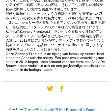
のです。このビールは、個性の強い造り手たちと数多くの大胆
なアイデア、幅広いアロマの表現、そして二つの美しい地域が
見事に調和した“完璧な共生”を体現しています。
鮮烈な酸味から、ナッツのような複雑さと豊かな果実味へと移
ろう味わいの変化も大きな魅力です。ラベルに描かれたロゴと
「3」は、シェリー樽の産地であるアンダルシア地方に敬意を表
し、伝統的なアンダルシアのタイル様式で表現されています。
私たちのZenne y Fronteraは、ランビックを様々な種類のアン
ダルシア産シェリーで熟成させたものです。この情熱的な探求
の旅は、2012年にアルマンがアンディ・デ・ブロウワーと共に
初めてアンダルシアを訪れ、ワイナリーの樽の中に同じような
情熱を見出したことから始まりました。
Onze Zenne y Frontera is de rijping van lambik op verschillend
e soorten Andalusische sherry. Een passievolle ontdekkingstoc
ht die in 2012 begon., toen Armand voor het eerst met Andy De
Brouwer naar Andalusië trok en een gelijkaardige passie tussen
de vaten in de bodega's aantrof.
ドゥリーフォンテイネン醸造所 / Brouwerij 3 Fonteinen