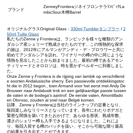
ZenneyFronteraジネイフロンテラﾗﾝﾋﾞｯｸLa
ブランド
mbicSour木樽Barrel
オリジナルグラスOriginal Glass：
330ml Tumblerタンブラー
/
2
50ml Tuilip Glass
私たちのZenne y Fronteraは、ランビックを様々な種類のアン
ダルシア産シェリーで熟成させたものです。この情熱的な探求
の旅は、2012年にアルマンがアンディ・デ・ブロウワーと共に
初めてアンダルシアを訪れ、ワイナリーの樽の中に同じような
情熱を見出したことから始まりました。最初の樽であるアモン
ティリャードとオロロソは、時を置かずベルギーに到着しまし
た。
Onze Zenne y Frontera is de rijping van lambik op verschillend
e soorten Andalusische sherry. Een passievolle ontdekkingstoc
ht die in 2012 begon., toen Armand voor het eerst met Andy De
Brouwer naar Andalusië trok en een gelijkaardige passie tussen
de vaten in de bodega's aantrof. De eerste vaten, Amontillado
en Oloroso, zouden al snel naar België komen.
以降、Zenne y Fronteraは当社のラインナップの定番となり、
毎回楽しみなリリースとなっています。長年にわたりボデガと
緊密な関係を築いてきたおかげで、あらゆる形状、熟成年数、
濃さのシェリー樽も入手できるようになりました。これによ
り、毎回入荷する樽のバッチを扱い、そこから可能な限り最高
の結果を引き出すことができます。