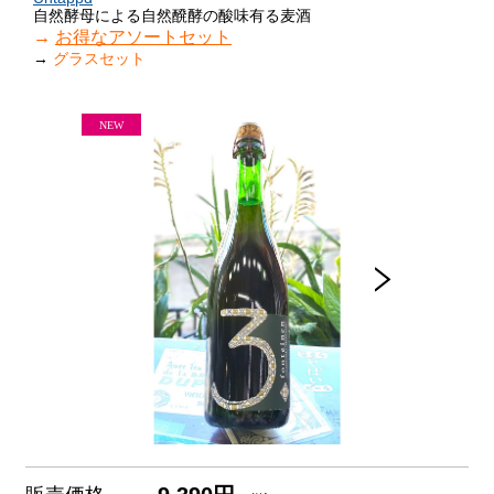
自然酵母による自然醗酵の酸味有る麦酒
→
お得なアソートセット
→
グラスセット