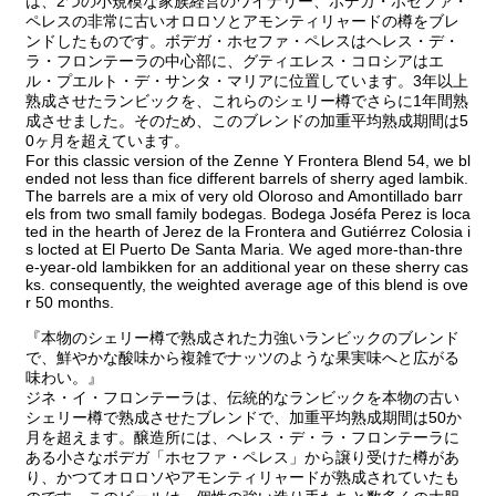
は、2つの小規模な家族経営のワイナリー、ボデガ・ホセファ・
ペレスの非常に古いオロロソとアモンティリャードの樽をブレ
ンドしたものです。ボデガ・ホセファ・ペレスはヘレス・デ・
ラ・フロンテーラの中心部に、グティエレス・コロシアはエ
ル・プエルト・デ・サンタ・マリアに位置しています。3年以上
熟成させたランビックを、これらのシェリー樽でさらに1年間熟
成させました。そのため、このブレンドの加重平均熟成期間は5
0ヶ月を超えています。
For this classic version of the Zenne Y Frontera Blend 54, we bl
ended not less than fice different barrels of sherry aged lambik.
The barrels are a mix of very old Oloroso and Amontillado barr
els from two small family bodegas. Bodega Joséfa Perez is loca
ted in the hearth of Jerez de la Frontera and Gutiérrez Colosia i
s locted at El Puerto De Santa Maria. We aged more-than-thre
e-year-old lambikken for an additional year on these sherry cas
ks. consequently, the weighted average age of this blend is ove
r 50 months.
『本物のシェリー樽で熟成された力強いランビックのブレンド
で、鮮やかな酸味から複雑でナッツのような果実味へと広がる
味わい。』
ジネ・イ・フロンテーラは、伝統的なランビックを本物の古い
シェリー樽で熟成させたブレンドで、加重平均熟成期間は50か
月を超えます。醸造所には、ヘレス・デ・ラ・フロンテーラに
ある小さなボデガ「ホセファ・ペレス」から譲り受けた樽があ
り、かつてオロロソやアモンティリャードが熟成されていたも