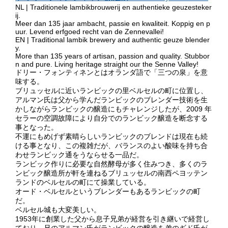
NL | Traditionele lambikbrouwerij en authentieke geuzesteker
ij.
Meer dan 135 jaar ambacht, passie en kwaliteit. Koppig en p
uur. Levend erfgoed recht van de Zennevallei!
EN | Traditional lambik brewery and authentic geuze blender
y.
More than 135 years of artisan, passion and quality. Stubbor
n and pure. Living heritage straight our the Senne Valley!
ドリー・フォンティネンとはオランダ語で「三つの泉」を意
味する。
ブリュッセルに近いランビックの里ベルセルの町に位置し、
アルマン氏は父から学んだランビックのブレンダー技術を生
かしながらランビックの醸造にもチャレンジしたが、2009 年
セラーの空調故障により自分でのランビック醸造を断念する
事となった。
不運にもめげず素晴らしいランビックのブレンドは現在も続
ける事となり、この複雑だが、バランスのよい酸味を持ち合
わせランビック通をうならせる一品だ。
ランビック作りに必要な自然酵母が多く住みつき、多くのラ
ンビック醸造所が軒を連ねるブリュッセルの南西ペヨッテン
ランドのベルセルの町にて操業している。
オード・ベルセルというブレンダーもあるランビックの町
だ。
ベルセル城も大変美しい。
1953年に創業した父から息子兄弟が経営を引き継いで経営し