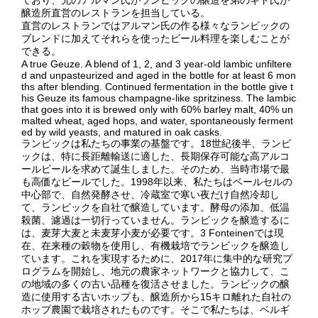
ており、兄のアルマン氏がランビックの醸造を弟のギド氏が
醸造所直営のレストランを担当している。
直営のレストランではアルマン氏の作る様々なランビックの
ブレンドに加えてそれらを使ったビール料理を楽しむことが
できる。
A true Geuze. A blend of 1, 2, and 3 year-old lambic unfiltere
d and unpasteurized and aged in the bottle for at least 6 mon
ths after blending. Continued fermentation in the bottle give t
his Geuze its famous champagne-like spritziness. The lambic
that goes into it is brewed only with 60% barley malt, 40% un
malted wheat, aged hops, and water, spontaneously ferment
ed by wild yeasts, and matured in oak casks.
ランビックは私たちの事業の基盤です。18世紀後半、ランビ
ックは、特に長距離輸送に適した、長期保存可能な高アルコ
ールビールを求めて誕生しました。そのため、当時市場で最
も高価なビールでした。1998年以来、私たちはベールセルの
中心部で、自然発酵させ、冷蔵室で寒い夜だけ自然冷却し
て、ランビックを自社で醸造しています。酵母の添加、低温
殺菌、濾過は一切行っていません。ランビックを醸造するに
は、麦芽大麦と未麦芽小麦が必要です。3 Fonteinenでは現
在、在来種の穀物を使用し、有機栽培でランビックを醸造し
ています。これを実現するために、2017年に集中的な研究プ
ログラムを開始し、地元の農家ネットワークと協力して、こ
の地域の多くの古い品種を復活させました。ランビックの醸
造に使用する古いホップも、醸造所から15キロ離れた自社の
ホップ農園で栽培されたものです。そこで私たちは、ベルギ