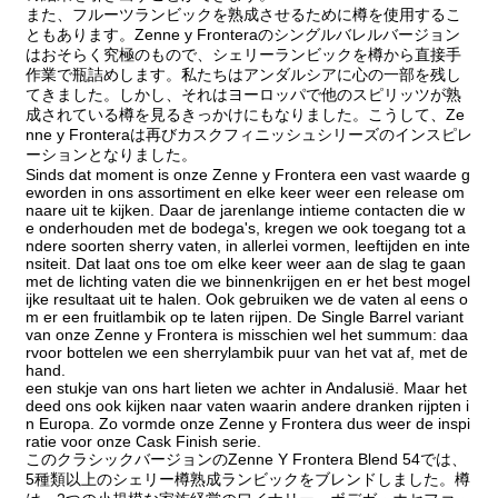
また、フルーツランビックを熟成させるために樽を使用するこ
ともあります。Zenne y Fronteraのシングルバレルバージョン
はおそらく究極のもので、シェリーランビックを樽から直接手
作業で瓶詰めします。私たちはアンダルシアに心の一部を残し
てきました。しかし、それはヨーロッパで他のスピリッツが熟
成されている樽を見るきっかけにもなりました。こうして、Ze
nne y Fronteraは再びカスクフィニッシュシリーズのインスピレ
ーションとなりました。
Sinds dat moment is onze Zenne y Frontera een vast waarde g
eworden in ons assortiment en elke keer weer een release om
naare uit te kijken. Daar de jarenlange intieme contacten die w
e onderhouden met de bodega's, kregen we ook toegang tot a
ndere soorten sherry vaten, in allerlei vormen, leeftijden en inte
nsiteit. Dat laat ons toe om elke keer weer aan de slag te gaan
met de lichting vaten die we binnenkrijgen en er het best mogel
ijke resultaat uit te halen. Ook gebruiken we de vaten al eens o
m er een fruitlambik op te laten rijpen. De Single Barrel variant
van onze Zenne y Frontera is misschien wel het summum: daa
rvoor bottelen we een sherrylambik puur van het vat af, met de
hand.
een stukje van ons hart lieten we achter in Andalusië. Maar het
deed ons ook kijken naar vaten waarin andere dranken rijpten i
n Europa. Zo vormde onze Zenne y Frontera dus weer de inspi
ratie voor onze Cask Finish serie.
このクラシックバージョンのZenne Y Frontera Blend 54では、
5種類以上のシェリー樽熟成ランビックをブレンドしました。樽