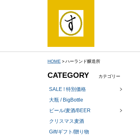
HOME
ハーランド醸造所
CATEGORY
カテゴリー
SALE ! 特別価格
大瓶 / BigBottle
ビール/麦酒/BEER
クリスマス麦酒
Gift/ギフト/贈り物