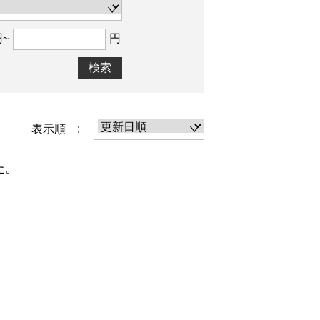
円~
円
検索
表示順 :
た。