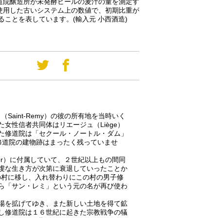
道院醸造所が未発酵ビールの麦汁の量を測定す
使用した古いシステム上の数値で、初期比重が
あることを表しています。(輸入元 小西酒造)
レミ（Saint-Remy）の彼の所有地を当時いく
女性信者共同体はリエージュ（Liège）
た修道院は「セクール・ノートル・ダム」
当時の修道院の建物跡はまったく残っていませ
Order）に付属していて、２世紀以上もの間同
虔な生き方が次第に衰退していったことか
e）の村に移し、入れ替わりにこの村の男子修
ら「サン・レミ」という元の名が再び使わ
場を拡げてゆき、また新しい土地を得て鉱
し修道院は１６世紀に起きた宗教戦争の犠