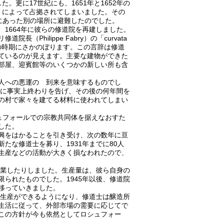
した。更に17世紀にも、1651年と1652年の
nde）によって占拠されてしまいました。その
ne）にあった別の場所に避難したのでした。
1664年に彼らの修道院を再建しました。
hilippe Fabry）の「curvata
この時期にさかのぼります。この言辞は修道
ているのが見えます。主要な建物ができた
部屋、迎賓館等のいくつかの新しい所も含
人への悪運の 到来を意味するものでし
在に事実上終わりを告げ、その後の何年間を
の村で家々を建てる材料に使われてしまい
) がロシュフォールでの宗教共同体を据えなおすた
した。
興をはかることを引き受け、次の数年に亘
たな修道士を募り、1931年までに80人
生産などの活動が大きく損なわれたので、
操業したりしました。生産量は、彼ら自身の
られたものでした。1945年以後、修道院
移っていきました。
の生産ができるようになり、修道士は醸造所
生活に従って、外部市場の需要に応じてで
この方針が今も依然としてロシュフォー