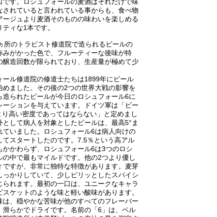
口です。ロシュフォールの麦酒はそれだけで味
なされていると言われている事からも、食べ物
アージュより麦酒そのものの味わいを楽しめる
リティな1本です。
2ヵ所のトラピスト修道院で造られるビールの
赤みがかった色で、フルーティーな後味が特
の醸造回数が限られており、生産量が極めて少
ォール修道院の修道士たちは1899年にビール
始めました。その後の2つの世界大戦の影響を
ら造られたビールが今日のロシュフォール6に
レーションを与えています。ドイツ軍は「ビー
8°より高い密度であってはならない」と定めまし
外として病人を対象としたビールは、最高5°ま
れていました。ロシュフォール6は病人向けの
してスタートしたのです。7.5％という高アル
もかかわらず、ロシュフォール6は3つのロシ
ルの中で最もマイルドです。他の2つより優し
ィですが、非常に独特な特徴があります。麦芽
しっかりしていて、少しピリッとしたスパイシ
じられます。最初の一口は、ユニークなキャラ
ビスケットのような味と軽い酸味があります。
味は、穏やかな苦味が他のすべてのフレーバー
、滑らかでドライです。名前の「6」は、ベル