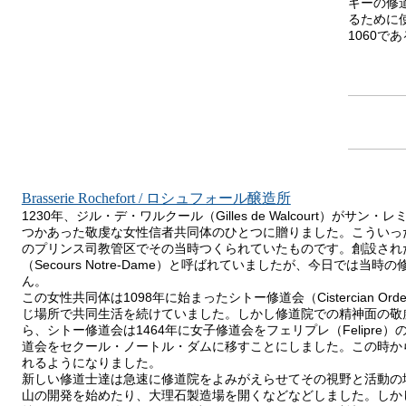
ギーの修
るために
1060で
Brasserie Rochefort / ロシュフォール醸造所
1230年、ジル・デ・ワルクール（Gilles de Walcourt）がサン・
つかあった敬虔な女性信者共同体のひとつに贈りました。こういった
のプリンス司教管区でその当時つくられていたものです。創設され
（Secours Notre-Dame）と呼ばれていましたが、今日では
ん。
この女性共同体は1098年に始まったシトー修道会（Cistercian 
じ場所で共同生活を続けていました。しかし修道院での精神面の敬
ら、シトー修道会は1464年に女子修道会をフェリプレ（Felipr
道会をセクール・ノートル・ダムに移すことにしました。この時か
れるようになりました。
新しい修道士達は急速に修道院をよみがえらせてその視野と活動の
山の開発を始めたり、大理石製造場を開くなどなどしました。しか