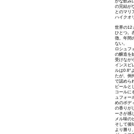
かな飲み
の完結が
とのマリ
ハイクオ
世界の1
ひとつ。
徴。年間
ない。
ロシュフ
の醸造を
受けなが
インスピ
ルは0.
たが、例
で認めら
ビールと
コールに
ュフォー
めのボデ
の香りが
ーさが感
メル味の
そして後
より勝り