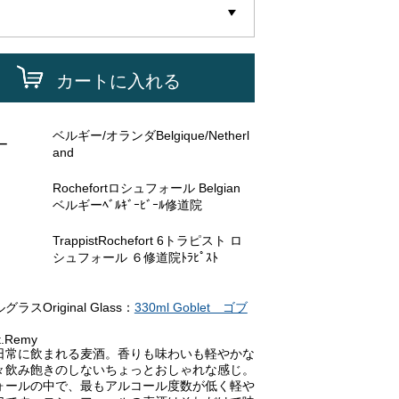
カートに入れる
ベルギー/オランダBelgique/Netherl
ー
and
Rochefortロシュフォール Belgian
ベルギーﾍﾞﾙｷﾞｰﾋﾞｰﾙ修道院
TrappistRochefort 6トラピスト ロ
シュフォール ６修道院ﾄﾗﾋﾟｽﾄ
ラスOriginal Glass：
330ml Goblet ゴブ
t.Remy
日常に飲まれる麦酒。香りも味わいも軽やかな
々飲み飽きのしないちょっとおしゃれな感じ。
ォールの中で、最もアルコール度数が低く軽や