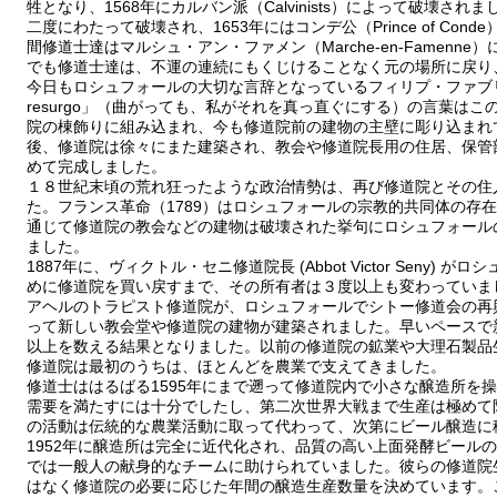
牲となり、1568年にカルバン派（Calvinists）によって破壊されま
二度にわたって破壊され、1653年にはコンデ公（Prince of Co
間修道士達はマルシュ・アン・ファメン（Marche-en-Famen
でも修道士達は、不運の連続にもくじけることなく元の場所に戻り、
今日もロシュフォールの大切な言辞となっているフィリプ・ファブリ修道院長（P
resurgo」（曲がっても、私がそれを真っ直ぐにする）の言葉は
院の棟飾りに組み込まれ、今も修道院前の建物の主壁に彫り込まれ
後、修道院は徐々にまた建築され、教会や修道院長用の住居、保管
めて完成しました。
１８世紀末頃の荒れ狂ったような政治情勢は、再び修道院とその住
た。フランス革命（1789）はロシュフォールの宗教的共同体の存
通じて修道院の教会などの建物は破壊された挙句にロシュフォール
ました。
1887年に、ヴィクトル・セニ修道院長 (Abbot Victor Seny
めに修道院を買い戻すまで、その所有者は３度以上も変わっていま
アヘルのトラピスト修道院が、ロシュフォールでシトー修道会の再
って新しい教会堂や修道院の建物が建築されました。早いペースで新
以上を数える結果となりました。以前の修道院の鉱業や大理石製品
修道院は最初のうちは、ほとんどを農業で支えてきました。
修道士ははるばる1595年にまで遡って修道院内で小さな醸造所を
需要を満たすには十分でしたし、第二次世界大戦まで生産は極めて限
の活動は伝統的な農業活動に取って代わって、次第にビール醸造に
1952年に醸造所は完全に近代化され、品質の高い上面発酵ビール
では一般人の献身的なチームに助けられていました。彼らの修道院
はなく修道院の必要に応じた年間の醸造生産数量を決めています。