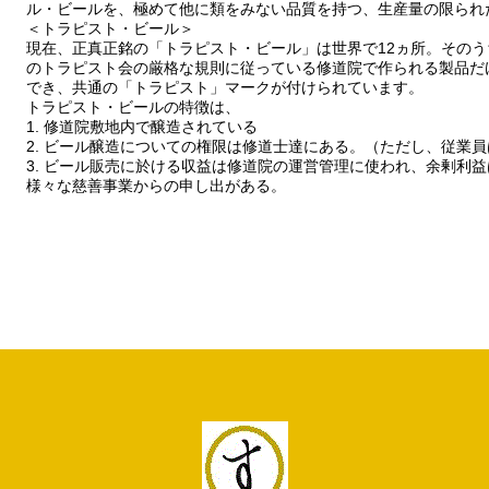
ル・ビールを、極めて他に類をみない品質を持つ、生産量の限られ
＜トラピスト・ビール＞
現在、正真正銘の「トラピスト・ビール」は世界で12ヵ所。そのう
のトラピスト会の厳格な規則に従っている修道院で作られる製品だ
でき、共通の「トラピスト」マークが付けられています。
トラピスト・ビールの特徴は、
1. 修道院敷地内で醸造されている
2. ビール醸造についての権限は修道士達にある。（ただし、従業
3. ビール販売に於ける収益は修道院の運営管理に使われ、余剰利
様々な慈善事業からの申し出がある。