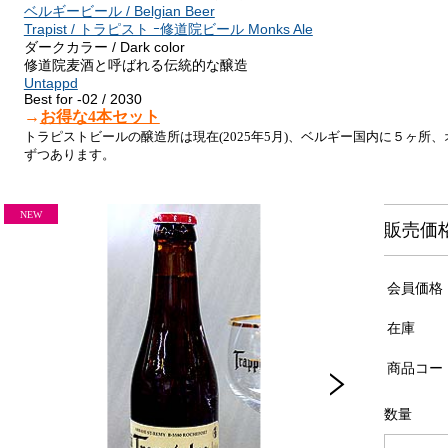
ベルギービール / Belgian Beer
Trapist / トラピスト ｰ修道院ビール Monks Ale
ダークカラー / Dark color
修道院麦酒と呼ばれる伝統的な醸造
Untappd
Best for -02 / 2030
→
お得な4本セット
トラピストビールの醸造所は現在(2025年5月)、ベルギー国内に５ヶ所
ずつあります。
販売価
会員価格
在庫
商品コー
数量