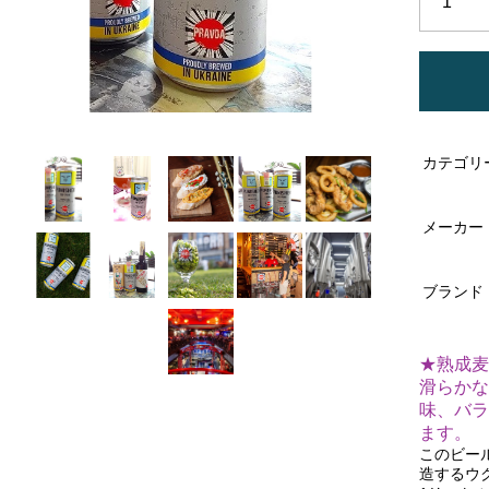
カテゴリ
メーカー
ブランド
★熟成麦
滑らかな
味、バラ
ます。
このビー
造するウ