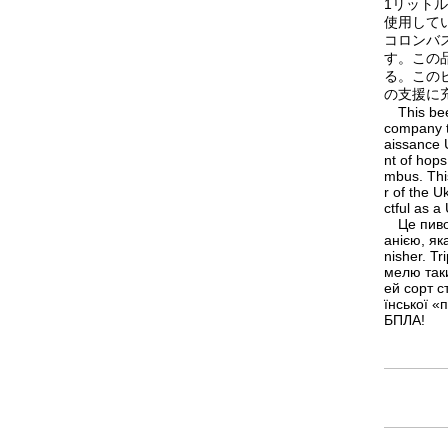
1リット
使用して
コロンバ
す。この
る。このビ
の支援に
This beer
company t
aissance U
nt of hops
mbus. Thi
r of the U
ctful as a
Це пиво 
анією, як
nisher. Tr
мелю таки
ей сорт с
їнської «
БПЛА!