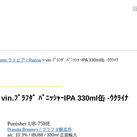
ne:ラトビア / Ratvia
vin.ﾌﾟﾗﾌﾀﾞ ﾊﾟﾆｯｼｬｰIPA 330ml缶 -ｳｸﾗｲﾅ
vin.ﾌﾟﾗﾌﾀﾞ ﾊﾟﾆｯｼｬｰIPA 330ml缶 -ｳｸﾗｲﾅ
Punisher UB-75HE
Pravda Brewery / プラフダ醸造所
alc. 10.3% / IBU88 / 330ml 正規輸入