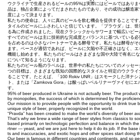
ウクライナで生産されるビールの95%は実際にはビールではあり
品は、独占企業によってだまされたものであり、その成功は醸造家
度によって決まります。
私たちの使命は、人々に真のビールを飲む機会を提供することです
タイルのビールにふさわしいと信じています。「プラウダ」は、世
る為に作成されました。現在クラシックからサワーまで幅広いビー
すべてのビールは主に技術的な完成度とバランスに基づいている必
を占めるのは小さなパートナーである酵母です。私たちは酵母がそ
ます。ベースが適切であれば、ビールに欠陥や不正確さはなく、エ
機能し始めます。 私たちのビールはさまざまな国や大陸で有名に
について知るようになります。
私たちのビール瓶のラベルは、世界中の私たちについてのメッセー
つの目標は、さまざまな既知の国際的なスタイルと特定のウクライ
ることです。たとえば、「100 Rokiv UNR」はスモークした洋
ト、または「Zamkova Gora」は酸っぱいベルリナーヴァイセ
す。
95% of beer produced in Ukraine is not actually beer. The product w
by monopolies, the success of which is determined by the proficien
Our mission is to provide people with the opportunity to drink true 
unique style of beer, properly recognized in the world.
“Pravda” has been created to make the world’s diversity of beer ava
That’s why we brew a wide range of beer styles from classics to so
based primarily on technologic perfection and balance in which the cr
rtner — yeast, and we are just here to help it do its job. If the bas
ts and inaccuracies, and exotic hops and other spices start doing th
Our beer is famous in different countries and continents, and so p