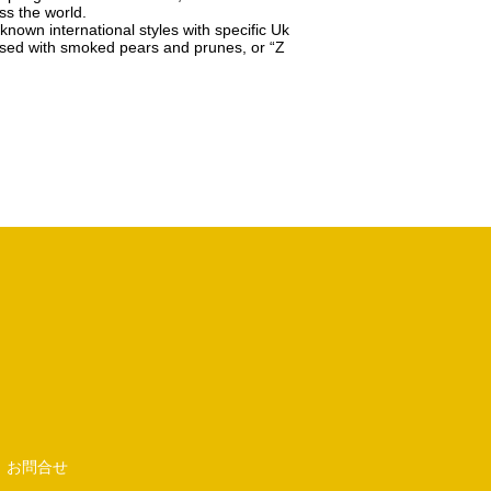
ss the world.
known international styles with specific Uk
fused with smoked pears and prunes, or “Z
お問合せ