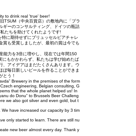
y to drink real 'true' beer!
旧TSUM（中央百貨店）の敷地内に「プラ
ルギーのコンサルティング、ドイツの瓶詰
私たちを助けてくれたようです!
nu」を特に期待せずにブリュッセルビアチャレ
金賞も受賞しましたが、最初の賞は今でも
ます。生産能力を3倍に増やし、現在では年間150
事実にもかかわらず、私たちは学び始めたば
行、アイデアはまだたくさんあります。ウ
ほぼ毎日新しいビールを作ることができま
がとう！
ravda” Brewery in the premises of the form
 Czech engineering, Belgian consulting, G
eems that the whole planet helped us! In
 Syanu do Donu” to Brussels Beer Challeng
re we also got silver and even gold, but t
 We have increased our capacity by 3 tim
ve only started to learn. There are still nu
 create new beer almost every day. Thank y