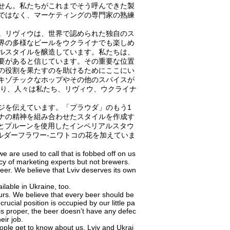
ません。私たちがこれまでそう呼んできた製
ではなく、マーケティングの専門家の熟練
。リヴィウは、世界で認められた独自のス
界の多様なビールをウクライナでも楽しめ
ルスタイルを醸造しています。私たちは、
要があると信じています。その重要な位置
の役割を果たすのを助けるためにここにい
キゾチックなホップやその他のスパイスが
なり、人々は私たち、リヴィウ、ウクライナ
ジを伝えています。「プラウダ」のもう1
ナの精神を組み合わせたスタイルを作成す
ナシとプルーンを使用したインペリアルスタウ
にエルダーフラワー-ニワトコの花を加えていま
e are used to call that is fobbed off on us
cy of marketing experts but not brewers.
beer. We believe that Lviv deserves its own
ilable in Ukraine, too.
urs. We believe that every beer should be
ucial position is occupied by our little pa
e is proper, the beer doesn’t have any defec
eir job.
eople get to know about us, Lviv and Ukrai