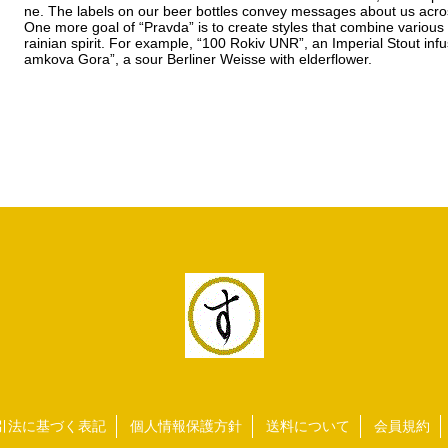
ne. The labels on our beer bottles convey messages about us acro
One more goal of “Pravda” is to create styles that combine various 
rainian spirit. For example, “100 Rokiv UNR”, an Imperial Stout in
amkova Gora”, a sour Berliner Weisse with elderflower.
引法に基づく表記
個人情報保護方針
送料について
会員規約