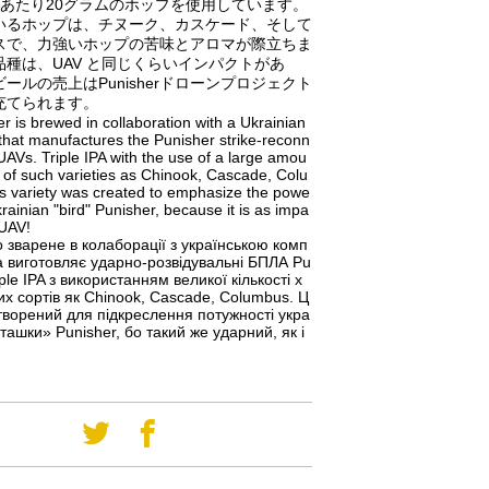
ルあたり20グラムのホップを使用しています。
いるホップは、チヌーク、カスケード、そして
スで、力強いホップの苦味とアロマが際立ちま
品種は、UAV と同じくらいインパクトがあ
ールの売上はPunisherドローンプロジェクト
充てられます。
 is brewed in collaboration with a Ukrainian
hat manufactures the Punisher strike-reconn
AVs. Triple IPA with the use of a large amou
 of such varieties as Chinook, Cascade, Colu
s variety was created to emphasize the powe
krainian "bird" Punisher, because it is as impa
 UAV!
зварене в колаборації з українською комп
а виготовляє ударно-розвідувальні БПЛА Pu
iple IPA з використанням великої кількості х
х сортів як Chinook, Cascade, Columbus. Ц
творений для підкреслення потужності укра
пташки» Punisher, бо такий же ударний, як і