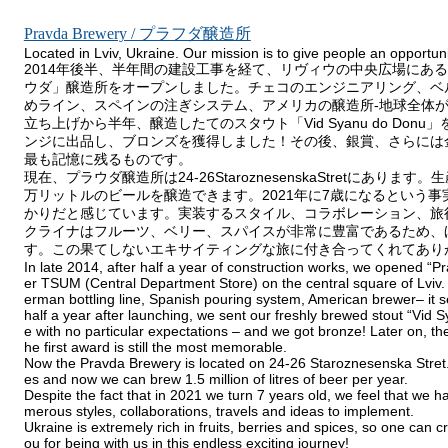
Pravda Brewery / プラフダ醸造所
Located in Lviv, Ukraine. Our mission is to give people an opportunit
2014年後半、半年間の建設工事を経て、リヴィウの中央広場にある
ウダ」醸造所をオープンしました。チェコのエンジニアリング、ベ
めライン、スペインの注ぎシステム、アメリカの醸造所-地球全体が
立ち上げから半年、醸造したてのスタウト「Vid Syanu do Do
ンジに出品し、ブロンズを獲得しました！その後、銀賞、さらには
最も記憶に残るものです。
現在、プラウダ醸造所は24-26StaroznesenskaStretにあり
万リットルのビールを醸造できます。2021年に7歳になるという
かりだと感じています。実装するスタイル、コラボレーション、旅
クライナはフルーツ、ベリー、スパイスが非常に豊富であるため、
す。この果てしないエキサイティングな旅に付き合ってくれてあり
In late 2014, after half a year of construction works, we opened “P
er TSUM (Central Department Store) on the central square of Lviv.
erman bottling line, Spanish pouring system, American brewer– it s
half a year after launching, we sent our freshly brewed stout “Vid
e with no particular expectations – and we got bronze! Later on, the
he first award is still the most memorable.
Now the Pravda Brewery is located on 24-26 Staroznesenska Stret.
es and now we can brew 1.5 million of litres of beer per year.
Despite the fact that in 2021 we turn 7 years old, we feel that we ha
merous styles, collaborations, travels and ideas to implement.
Ukraine is extremely rich in fruits, berries and spices, so one can
ou for being with us in this endless exciting journey!