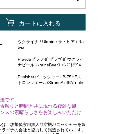
カートに入れる
ウクライナ / Ukraine:ラトビア / Ra
ー
tvia
Pravdaプラフダ プラヴダ ウクライ
ナビールUkraineBeerｽﾄﾛﾝｸﾞﾄﾘﾌﾟﾙ
PunisherパニッシャーUB-75HEス
トロングエール/StrongAleIPATriple
酒です。
舌触りと時間と共に現れる複雑な風
ンスの素晴らしさをお楽しみいただけ
ルは、攻撃偵察用無人航空機パニッシャーを製
クライナの会社と協力して醸造されています。