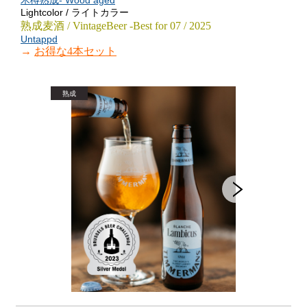
木樽熟成- Wood aged
Lightcolor / ライトカラー
熟成麦酒 / VintageBeer -Best for 07 / 2025
Untappd
→
お得な4本セット