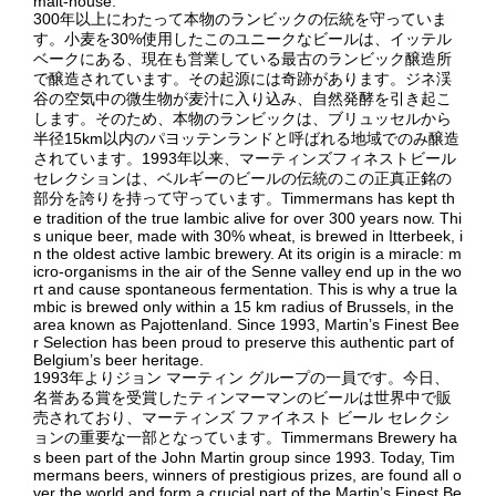
malt-house.
300年以上にわたって本物のランビックの伝統を守っていま
す。小麦を30%使用したこのユニークなビールは、イッテル
ベークにある、現在も営業している最古のランビック醸造所
で醸造されています。その起源には奇跡があります。ジネ渓
谷の空気中の微生物が麦汁に入り込み、自然発酵を引き起こ
します。そのため、本物のランビックは、ブリュッセルから
半径15km以内のパヨッテンランドと呼ばれる地域でのみ醸造
されています。1993年以来、マーティンズフィネストビール
セレクションは、ベルギーのビールの伝統のこの正真正銘の
部分を誇りを持って守っています。Timmermans has kept th
e tradition of the true lambic alive for over 300 years now. Thi
s unique beer, made with 30% wheat, is brewed in Itterbeek, i
n the oldest active lambic brewery. At its origin is a miracle: m
icro-organisms in the air of the Senne valley end up in the wo
rt and cause spontaneous fermentation. This is why a true la
mbic is brewed only within a 15 km radius of Brussels, in the
area known as Pajottenland. Since 1993, Martin’s Finest Bee
r Selection has been proud to preserve this authentic part of
Belgium’s beer heritage.
1993年よりジョン マーティン グループの一員です。今日、
名誉ある賞を受賞したティンマーマンのビールは世界中で販
売されており、マーティンズ ファイネスト ビール セレクシ
ョンの重要な一部となっています。Timmermans Brewery ha
s been part of the John Martin group since 1993. Today, Tim
mermans beers, winners of prestigious prizes, are found all o
ver the world and form a crucial part of the Martin’s Finest Be