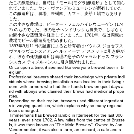
たこの醸造所は、当時は「モール(モグラ)醸造所」として知ら
れていました。ヤン・ヴァンデルミューレンが所有していた
この醸造所は、農場、果樹園、カフェ、麦芽工場でもありま
した。
この小さな農場は、ピーター・フェルハイレウェーゲン (174
7) のものでした。彼の息子ヘンドリックも農夫で、しばらく
の間小さな蒸留所を経営していました。1781年、彼は両親の
農場でビール醸造所を始めました。
1897年9月11日の証書によると所有者はパウルス ジョセフス
ヴァルラヴェンスとアルベルティーナ デ スメットに引き継が
れ、彼らの死後醸造所は義理の息子のジェラルドゥス フラン
シスカス ティメルマンスに引き継がれました。
Once upon a time, it seemed like everyone brewed beer in B
elgium.
Professional brewers shared their knowledge with private indi
viduals whose brewing installation was located in their living r
oom, with farmers who had their hands brew on quiet days a
nd with abbeys who claimed their brews had medicinal prope
rties.
Depending on their region, brewers used different ingredient
s in varying quantities, which explains why so many regional
beers emerged.
Timmermans has brewed lambic in Itterbeek for the last 300
years, ever since 1702. A few miles from the centre of Brusse
ls, it was then known as “The Mole Brewery”. Owned by Jan
Vandermeulen, it was also a farm, an orchard, a café and a