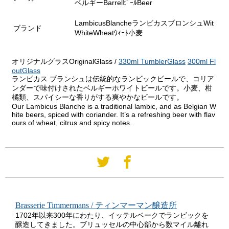
ベルギーBarrelﾋﾞｰﾙBeer
LambicusBlancheランビカスブロンシュWit
ブランド
WhiteWheatｳｨｰﾄ小麦
オリジナルグラスOriginalGlass /
330ml TumblerGlass
300ml Fl
outGlass
ランビカス ブランシュは伝統的なランビックビールで、コリア
ンダーで味付けされたベルギーホワイトビールです。小麦、柑
橘類、スパイシーな香りがする爽やかなビールです。
Our Lambicus Blanche is a traditional lambic, and as Belgian W
hite beers, spiced with coriander. It’s a refreshing beer with flav
ours of wheat, citrus and spicy notes.
Brasserie Timmermans / ティンマーマン醸造所
1702年以来300年にわたり、イッテルベークでランビックを
醸造してきました。ブリュッセルの中心部から数マイル離れ