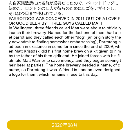
ん自家醸造所には名前が必要だったので、パロットドッグに
決めた。ロンドンの友人が彼らのためにロゴをデザインし、
それは今日まで使われている。
PARROTDOG WAS CONCEIVED IN 2011 OUT OF A LOVE F
OR GOOD BEER BY THREE GUYS CALLED MATT.
In Wellington, three friends called Matt were about to officially
launch their brewery. Named for the fact one of them had a p
et parrot and they called each other “dog” (an origin story the
y now admit to finding somewhat embarrassing), Parrotdog h
ad been in existence in some form since the end of 2009, wh
en Matt Kristofski did his first home brew on a kit given to him
by the father of his then girlfriend. He joined forces with his fl
atmate Matt Warner to save money, and they began serving t
heir beer at parties. The home brewery needed a name, of c
ourse, so Parrotdog it was. A friend in London even designed
a logo for them, which remains in use to this day.
2026年08月