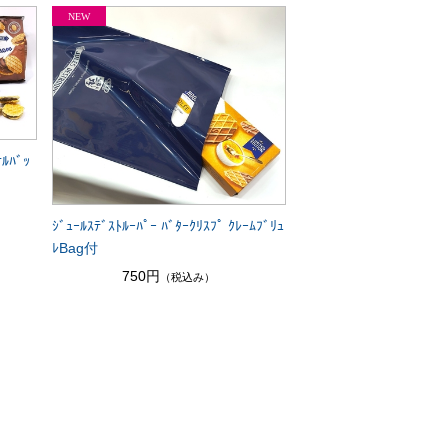
ﾅﾙﾊﾞｯ
ｼﾞｭｰﾙｽﾃﾞｽﾄﾙｰﾊﾟｰ ﾊﾞﾀｰｸﾘｽﾌﾟ ｸﾚｰﾑﾌﾞﾘｭ
ﾚBag付
750円
（税込み）