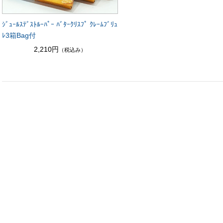
ｼﾞｭｰﾙｽﾃﾞｽﾄﾙｰﾊﾟｰ ﾊﾞﾀｰｸﾘｽﾌﾟ ｸﾚｰﾑﾌﾞﾘｭ
ﾚ3箱Bag付
2,210円
（税込み）