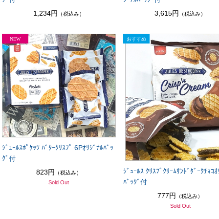
1,234円
3,615円
（税込み）
（税込み）
ｼﾞｭｰﾙｽﾎﾟｹｯﾂ ﾊﾞﾀｰｸﾘｽﾌﾟ 6Pｵﾘｼﾞﾅﾙﾊﾞｯ
ｸﾞ付
ｼﾞｭｰﾙｽ ｸﾘｽﾌﾟｸﾘｰﾑｻﾝﾄﾞﾀﾞｰｸﾁｮｺｵ
823円
（税込み）
ﾊﾞｯｸﾞ付
Sold Out
777円
（税込み）
Sold Out