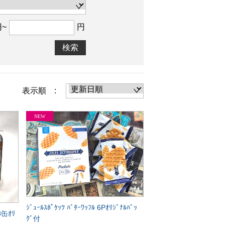
円~
円
検索
表示順 :
ｼﾞｭｰﾙｽﾎﾟｹｯﾂ ﾊﾞﾀｰﾜｯﾌﾙ 6Pｵﾘｼﾞﾅﾙﾊﾞｯ
 3缶ｵﾘ
ｸﾞ付