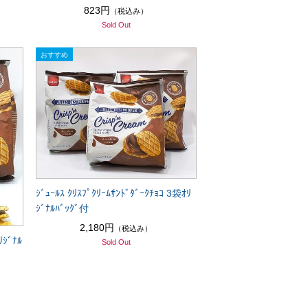
823円
（税込み）
Sold Out
ｼﾞｭｰﾙｽ ｸﾘｽﾌﾟｸﾘｰﾑｻﾝﾄﾞﾀﾞｰｸﾁｮｺ 3袋ｵﾘ
ｼﾞﾅﾙﾊﾞｯｸﾞ付
2,180円
（税込み）
ﾘｼﾞﾅﾙ
Sold Out