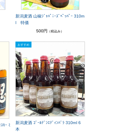
新潟麦酒 山椒ｼﾞｬﾊﾟﾆｰｽﾞﾍﾟｯﾊﾟｰ 310m
l 特価
500円
（税込み）
新潟麦酒 ｺﾞｰﾙﾃﾞﾝｴﾃﾞｨﾝﾊﾞﾗ 310ml 6
ｷｰ ﾐ
本