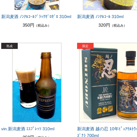
新潟麦酒 ﾉﾝｱﾙｺｰﾙﾌﾞﾗｯｸｾﾞﾛｾﾞﾛ 310ml
新潟麦酒 ﾉﾝｱﾙｺｰﾙ 310ml
350円
320円
（税込み）
（税込み）
vin.新潟麦酒 ｴｽﾌﾟﾚｯｿ 310ml
新潟麦酒 越の忍 10年ﾋﾟｭｱﾓﾙﾄｳｨｽ
ｽﾞﾅﾗ 700ml