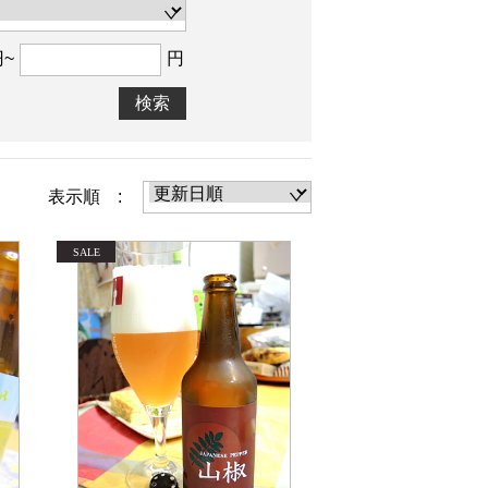
円~
円
検索
表示順 :