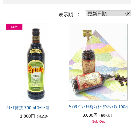
表示順 :
ｼｮｺﾗﾄﾞｿｰﾃﾙﾇ(ｼｬﾄｰ ｻﾝﾐｼｪﾙ) 190g
ｶﾙｰｱ抹茶 700ml ｺｰﾋｰ酒
3,680円
1,800円
（税込み）
（税込み）
Sold Out