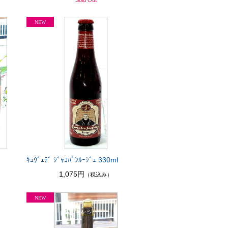
Sold Out
ｷｭｳﾞｪﾃﾞ ｼﾞｬｺﾊﾞﾝﾙｰｼﾞｭ 330ml
1,075円
（税込み）