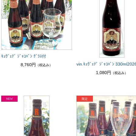
ｷｭｳﾞｪﾃﾞ ｼﾞｬｺﾊﾞﾝ ｸﾞﾗｽ付
vin.ｷｭｳﾞｪﾃﾞ ｼﾞｬｺﾊﾞﾝ 330ml202
8,760円
（税込み）
1,080円
（税込み）