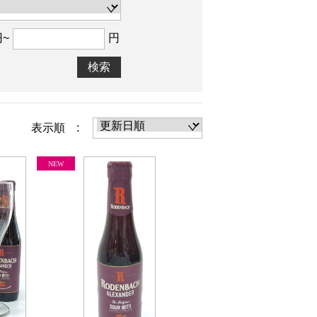
円~
円
検索
表示順 :