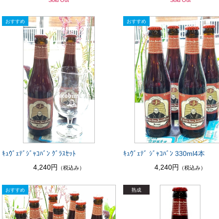
Sold Out
Sold Out
ｷｭｳﾞｪﾃﾞｼﾞｬｺﾊﾞﾝ ｸﾞﾗｽｾｯﾄ
ｷｭｳﾞｪﾃﾞ ｼﾞｬｺﾊﾞﾝ 330ml4本
4,240円
4,240円
（税込み）
（税込み）