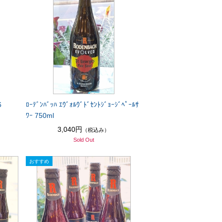
6
ﾛｰﾃﾞﾝﾊﾞｯﾊ ｴｳﾞｫﾙｳﾞﾄﾞｾﾝﾄｼﾞｮｰｼﾞﾍﾟｰﾙｻ
ﾜｰ 750ml
3,040円
（税込み）
Sold Out